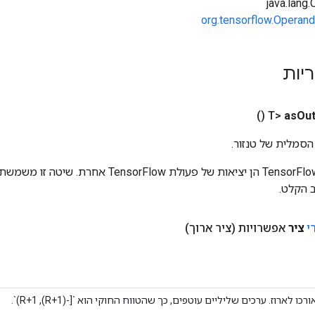
org.tensorflow.Operand
ריות
()
as
Out
הסמלית של טנזור.
כניסות לפעולות TensorFlow הן יציאות של פעולת rFlow
 הקלט.
י
ציר
אפשרויות
(ציר ארוך)
ו לארוז. ערכים שליליים עוטפים, כך שהטווח החוקי הוא `[-(R+1), R+1)`.