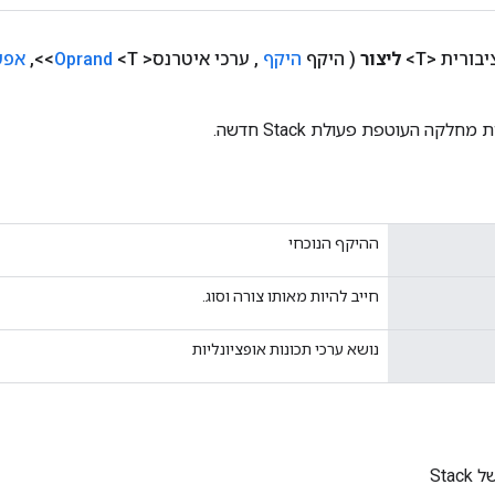
ורית <T>
ליצור
( היקף
היקף
,
ערכי איטרנס<
<T>>
Oprand
,
אפש
לקה העוטפת פעולת Stack חדשה.
ההיקף הנוכחי
חייב להיות מאותו צורה וסוג.
נושא ערכי תכונות אופציונליות
Sta