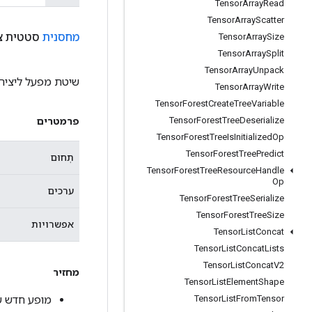
Tensor
Array
Read
Tensor
Array
Scatter
מחסנית
סטטית ציב
Tensor
Array
Size
Tensor
Array
Split
Tensor
Array
Unpack
שיטת מפעל ליצירת מח
Tensor
Array
Write
Tensor
Forest
Create
Tree
Variable
Tensor
Forest
Tree
Deserialize
פרמטרים
Tensor
Forest
Tree
Is
Initialized
Op
Tensor
Forest
Tree
Predict
תְחוּם
Tensor
Forest
Tree
Resource
Handle
Op
ערכים
Tensor
Forest
Tree
Serialize
Tensor
Forest
Tree
Size
אפשרויות
Tensor
List
Concat
Tensor
List
Concat
Lists
Tensor
List
Concat
V2
מחזיר
Tensor
List
Element
Shape
מופע חדש של ck
Tensor
List
From
Tensor