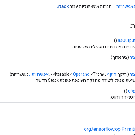
Stack
אפשרויות
תכונות אופציונליות עבור
ת
()
asOutpu
חזירה את הידית הסמלית של טנזור.
יר
(ציר ארוך)
ור
( היקף
היקף
, ערכי Iterable<
<T>>,
Operand
אפשרויות...
אפשרויות)
יטת מפעל ליצירת מחלקה העוטפת פעולת Stack חדשה.
לט
()
טנזור הדחוס.
org.tensorflow.op.Primi