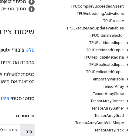
מכיתה java.lang.Object
TPUCompile
Succeeded
Assert
מתוך ממשק
TPUEmbedding
Activations
TPUExecute
TPUExecute
And
Update
Variables
שיטות ציבו
TPUOrdinal
Selector
TPUPartitioned
Input
פלט
ציבורי <T>
put
TPUPartitioned
Output
TPUReplicate
Metadata
מחזירה את הידית 
TPUReplicated
Input
TPUReplicated
Output
Temporary
Variable
המייצגת את חישוב
Tensor
Array
Tensor
Array
Close
סטטי סטטי
ציבור
Tensor
Array
Concat
Tensor
Array
Gather
פרמטרים
Tensor
Array
Grad
Tensor
Array
Grad
With
Shape
מימד שלאורכ
Tensor
Array
Pack
צִיר