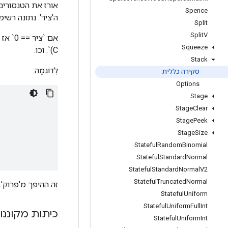
Spence
ה'ציר'. נתונה רשימה ש
Split
Split
V
Squeeze
C)`. וכו.
Stack
לְדוּגמָה:
סקירה כללית
Options
Stage
Stage
Clear
Stage
Peek
Stage
Size
Stateful
Random
Binomial
Stateful
Standard
Normal
Stateful
Standard
Normal
V2
Stateful
Truncated
Normal
זה ההיפך מ'פרוק'.
Stateful
Uniform
Stateful
Uniform
Full
Int
כיתות מקוננו
Stateful
Uniform
Int