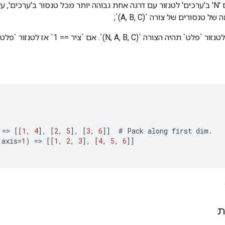
אורז את הטנסורים 'N' ב'ערכים' לטנזור עם דרגה אחת גבוהה יותר מכל טנסור ב'ערכים
ל טנסורים של צורה `(A, B, C)`;
=
>
[[
1
,
4
]
,
[
2
,
5
]
,
[
3
,
6
]]
#
Pack
along
first
dim
.
axis
=
1
)
=
>
[[
1
,
2
,
3
]
,
[
4
,
5
,
6
]]
ת