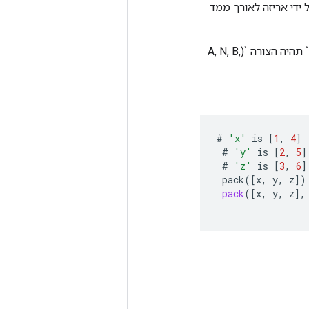
', על ידי אריזה לאורך ממד
אם `ציר == 0` אז לטנזור `פלט` תהיה הצורה `(N, A, B, C)`. אם `ציר == 1` אז לטנזור `פלט` תהיה הצורה `(A, N, B,
#
'x'
is
[
1
,
4
]
#
'y'
is
[
2
,
5
]
#
'z'
is
[
3
,
6
]
pack
(
[
x
,
y
,
z
]
)
pack
(
[
x
,
y
,
z
]
,