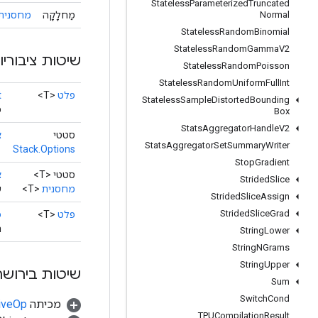
Stateless
Parameterized
Truncated
מַחלָקָה
מחסנית.
Normal
Stateless
Random
Binomial
Stateless
Random
Gamma
V2
שיטות ציבוריו
Stateless
Random
Poisson
Stateless
Random
Uniform
Full
Int
פלט
<T>
t
Stateless
Sample
Distorted
Bounding
מ
Box
Stats
Aggregator
Handle
V2
סטטי
צ
Stats
Aggregator
Set
Summary
Writer
Stack.Options
Stop
Gradient
סטטי <T>
צ
Strided
Slice
מחסנית
<T>
ש
Strided
Slice
Assign
Strided
Slice
Grad
פלט
<T>
פ
ה
String
Lower
String
NGrams
String
Upper
שיטות בירושה
Sum
Switch
Cond
מכיתה
tiveOp
TPUCompilation
Result