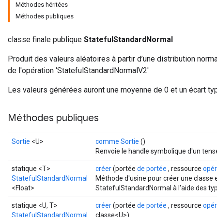
Méthodes héritées
Méthodes publiques
classe finale publique
StatefulStandardNormal
Produit des valeurs aléatoires à partir d’une distribution norm
de l'opération 'StatefulStandardNormalV2'
Les valeurs générées auront une moyenne de 0 et un écart typ
Méthodes publiques
Sortie
<U>
comme Sortie
()
Renvoie le handle symbolique d'un tens
statique <T>
créer
(portée
de portée
, ressource
opé
StatefulStandardNormal
Méthode d'usine pour créer une classe 
<Float>
StatefulStandardNormal à l'aide des typ
statique <U, T>
créer
(portée
de portée
, ressource
opé
StatefulStandardNormal
classe<U>)