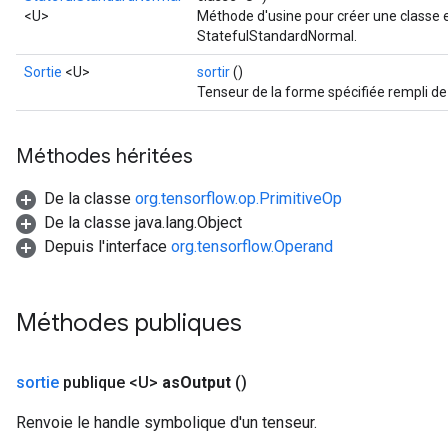
<U>
Méthode d'usine pour créer une classe 
StatefulStandardNormal.
Sortie
<U>
sortir
()
Tenseur de la forme spécifiée rempli de
Méthodes héritées
De la classe
org.tensorflow.op.PrimitiveOp
De la classe java.lang.Object
Depuis l'interface
org.tensorflow.Operand
Méthodes publiques
sortie
publique <U>
as
Output
()
Renvoie le handle symbolique d'un tenseur.