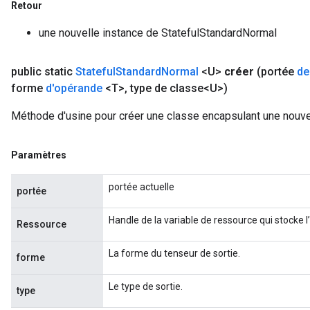
Retour
une nouvelle instance de StatefulStandardNormal
public static
Stateful
Standard
Normal
<U>
créer
(portée
de
forme
d'opérande
<T>
,
type de classe<U>)
Méthode d'usine pour créer une classe encapsulant une nouve
Paramètres
portée actuelle
portée
Handle de la variable de ressource qui stocke l
Ressource
La forme du tenseur de sortie.
forme
Le type de sortie.
type