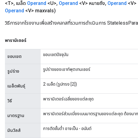
<T>
,
เมล็ด
Operand
<U>
,
Operand
<V> หมายถึง
,
Operand
<V> 
Operand
<V> maxvals)
วิธีการจากโรงงานเพื่อสร้างคลาสที่รวมการดำเนินการ StatelessPa
พารามิเตอร์
ขอบเขตปัจจุบัน
ขอบเขต
รูปร่างของเอาท์พุตเทนเซอร์
รูปร่าง
2 เมล็ด (รูปทรง [2])
เมล็ดพันธุ์
พารามิเตอร์เฉลี่ยของแต่ละชุด
วิธี
พารามิเตอร์ส่วนเบี่ยงเบนมาตรฐานของแต่ละชุด ต้องมาก
มาตรฐาน
การตัดขั้นต่ำ อาจเป็น - อนันต์
มินวัลส์