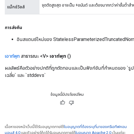
จุดตัดสูงสุด อาจเป็น +อนันต์ และต้องมากกว่าค่าขั้นต่ำสำ
แม็กซ์วัลส์
การส่งคืน
อินสแตนซ์ใหม่ของ StatelessParameterizedTruncatedNor
เอาท์พุท
สาธารณะ <V>
เอาท์พุท
()
ผลลัพธ์คือตัวอย่างปกติที่ถูกตัดทอนและเป็นฟังก์ชันที่กำหนดของ `รูปร่
เฉลี่ย` และ `stddevs`
ข้อมูลนี้มีประโยชน์ไหม
เนื้อหาของหน้าเว็บนี้ได้รับอนุญาตภายใต้
ใบอนุญาตที่ต้องระบุที่มาของครีเอทีฟคอม
มอนส์ 4.0
และตัวอย่างโค้ดได้รับอนุญาตภายใต้
ใบอนุญาต Apache 2.0
เว้นแต่จะ