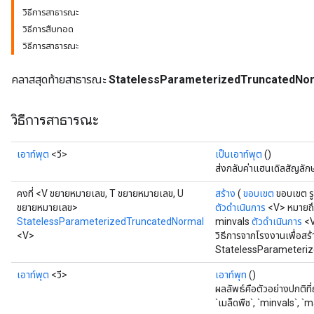
วิธีการสาธารณะ
วิธีการสืบทอด
วิธีการสาธารณะ
คลาสสุดท้ายสาธารณะ
StatelessParameterizedTruncatedNo
วิธีการสาธารณะ
เอาท์พุต
<วี>
เป็นเอาท์พุต
()
ส่งกลับค่าแฮนเดิลสัญลั
คงที่ <V ขยายหมายเลข, T ขยายหมายเลข, U
สร้าง
(
ขอบเขต
ขอบเขต ร
ขยายหมายเลข>
ตัวดำเนินการ
<V> หมายถ
StatelessParameterizedTruncatedNormal
minvals
ตัวดำเนินการ
<V
<V>
วิธีการจากโรงงานเพื่อสร
StatelessParameteriz
เอาท์พุต
<วี>
เอาท์พุท
()
ผลลัพธ์คือตัวอย่างปกติที่
`เมล็ดพืช`, `minvals`, `m