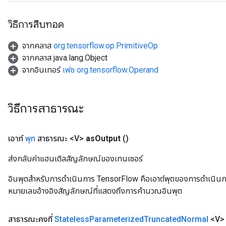
วิธีการสืบทอด
จากคลาส
org.tensorflow.op.PrimitiveOp
จากคลาส java.lang.Object
จากอินเทอร์
เฟซ org.tensorflow.Operand
วิธีการสาธารณะ
เอาท์
พุท
สาธารณะ <V>
as
Output
()
ส่งกลับค่าแฮนเดิลสัญลักษณ์ของเทนเซอร์
อินพุตสำหรับการดำเนินการ TensorFlow คือเอาต์พุตของการดำเนินการ T
หมายเลขอ้างอิงสัญลักษณ์ที่แสดงถึงการคำนวณอินพุต
สาธารณะคงที่
Stateless
Parameterized
Truncated
Normal
<V>