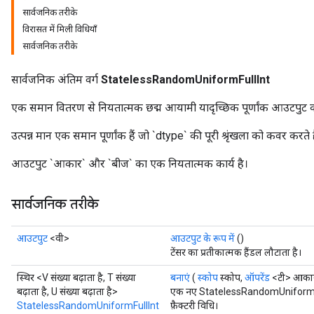
सार्वजनिक तरीके
विरासत में मिली विधियाँ
सार्वजनिक तरीके
सार्वजनिक अंतिम वर्ग
StatelessRandomUniformFullInt
एक समान वितरण से नियतात्मक छद्म आयामी यादृच्छिक पूर्णांक आउटपुट क
उत्पन्न मान एक समान पूर्णांक हैं जो `dtype` की पूरी श्रृंखला को कवर करते ह
आउटपुट `आकार` और `बीज` का एक नियतात्मक कार्य है।
सार्वजनिक तरीके
आउटपुट
<वी>
आउटपुट के रूप में
()
टेंसर का प्रतीकात्मक हैंडल लौटाता है।
स्थिर <V संख्या बढ़ाता है, T संख्या
बनाएं
(
स्कोप
स्कोप,
ऑपरेंड
<टी> आका
बढ़ाता है, U संख्या बढ़ाता है>
एक नए StatelessRandomUniformFul
StatelessRandomUniformFullInt
फ़ैक्टरी विधि।