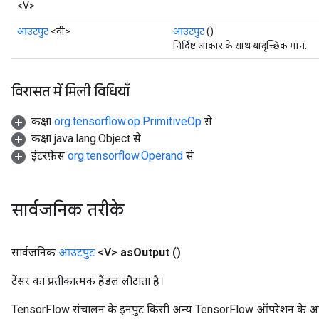
<V>
आउटपुट
<वी>
आउटपुट
()
निर्दिष्ट आकार के साथ यादृच्छिक मान.
विरासत में मिली विधियाँ
कक्षा
org.tensorflow.op.PrimitiveOp
से
कक्षा java.lang.Object से
इंटरफ़ेस
org.tensorflow.Operand
से
सार्वजनिक तरीके
सार्वजनिक
आउटपुट
<V>
as
Output
()
टेंसर का प्रतीकात्मक हैंडल लौटाता है।
TensorFlow संचालन के इनपुट किसी अन्य TensorFlow ऑपरेशन के आउटप