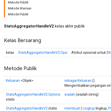
Metode Publik
Metode Warisan
Metode Publik
StatsAggregatorHandleV2
kelas akhir publik
Kelas Bersarang
St
kelas
StatsAggregatorHandleV2.Opsi
Atribut opsional untuk
Metode Publik
Keluaran
<Objek>
sebagai Keluaran
()
Mengembalikan pegangan simb
StatsAggregatorHandleV2.Options
wadah
(wadah string)
statis
StatsAggregatorHandleV2
statis
membuat
(
Lingkup
lingkup,
Pi