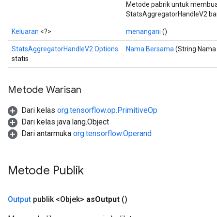
Metode pabrik untuk membua
StatsAggregatorHandleV2 ba
Keluaran
<?>
menangani
()
StatsAggregatorHandleV2.Options
Nama Bersama
(String Nama
statis
Metode Warisan
Dari kelas
org.tensorflow.op.PrimitiveOp
Dari kelas java.lang.Object
Dari antarmuka
org.tensorflow.Operand
Metode Publik
Output
publik <Objek>
as
Output
()