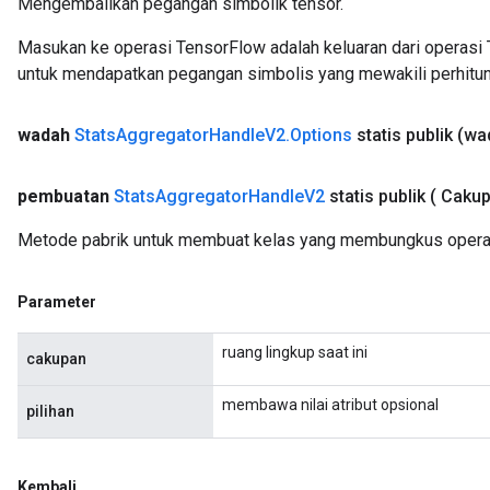
Mengembalikan pegangan simbolik tensor.
Masukan ke operasi TensorFlow adalah keluaran dari operasi 
untuk mendapatkan pegangan simbolis yang mewakili perhitun
wadah
Stats
Aggregator
Handle
V2
.
Options
statis publik
(wa
pembuatan
Stats
Aggregator
Handle
V2
statis publik
( Caku
Metode pabrik untuk membuat kelas yang membungkus operas
Parameter
ruang lingkup saat ini
cakupan
membawa nilai atribut opsional
pilihan
Kembali