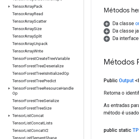
Tensor
Array
Pack
Métodos he
Tensor
Array
Read
Tensor
Array
Scatter
Da classe
o
Tensor
Array
Size
Da classe ja
Tensor
Array
Split
Da interfac
Tensor
Array
Unpack
Tensor
Array
Write
Tensor
Forest
Create
Tree
Variable
Métodos 
Tensor
Forest
Tree
Deserialize
Tensor
Forest
Tree
Is
Initialized
Op
Public
Output
<I
Tensor
Forest
Tree
Predict
Tensor
Forest
Tree
Resource
Handle
Retorna o identi
Op
Tensor
Forest
Tree
Serialize
As entradas par
Tensor
Forest
Tree
Size
método é usado p
Tensor
List
Concat
Tensor
List
Concat
Lists
public static
TP
Tensor
List
Concat
V2
Tensor
List
Element
Shape