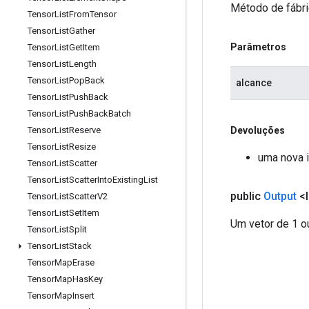
Método de fábri
Tensor
List
From
Tensor
Tensor
List
Gather
Parâmetros
Tensor
List
Get
Item
Tensor
List
Length
Tensor
List
Pop
Back
alcance
Tensor
List
Push
Back
Tensor
List
Push
Back
Batch
Devoluções
Tensor
List
Reserve
Tensor
List
Resize
uma nova i
Tensor
List
Scatter
Tensor
List
Scatter
Into
Existing
List
public
Output
<I
Tensor
List
Scatter
V2
Tensor
List
Set
Item
Um vetor de 1 o
Tensor
List
Split
Tensor
List
Stack
Tensor
Map
Erase
Tensor
Map
Has
Key
Tensor
Map
Insert