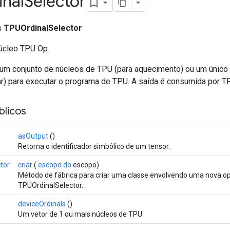
nal
Selector
ss
TPUOrdinalSelector
úcleo TPU Op.
um conjunto de núcleos de TPU (para aquecimento) ou um único
ar) para executar o programa de TPU. A saída é consumida por TP
licos
asOutput
()
Retorna o identificador simbólico de um tensor.
tor
criar
(
escopo do
escopo)
Método de fábrica para criar uma classe envolvendo uma nova o
TPUOrdinalSelector.
deviceOrdinals
()
Um vetor de 1 ou mais núcleos de TPU.