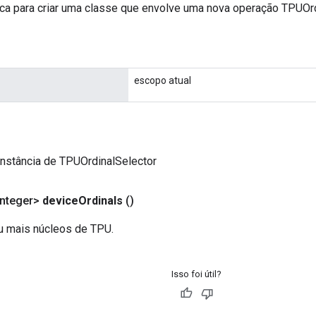
ca para criar uma classe que envolve uma nova operação TPUOrd
escopo atual
nstância de TPUOrdinalSelector
nteger>
device
Ordinals
()
u mais núcleos de TPU.
Isso foi útil?