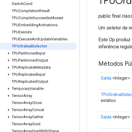
TPUOrdi
Switch
Cond
TPUCompilation
Result
public final cla
TPUCompile
Succeeded
Assert
TPUEmbedding
Activations
Um seletor de n
TPUExecute
Este Op produz 
TPUExecute
And
Update
Variables
inferência regul
TPUOrdinal
Selector
TPUPartitioned
Input
TPUPartitioned
Output
Métodos Púb
TPUReplicate
Metadata
TPUReplicated
Input
Saída
<Integer>
TPUReplicated
Output
Temporary
Variable
TPUOrdinalSelec
Tensor
Array
estático
Tensor
Array
Close
Tensor
Array
Concat
Saída
<Integer>
Tensor
Array
Gather
Tensor
Array
Grad
Tensor
Array
Grad
With
Shape