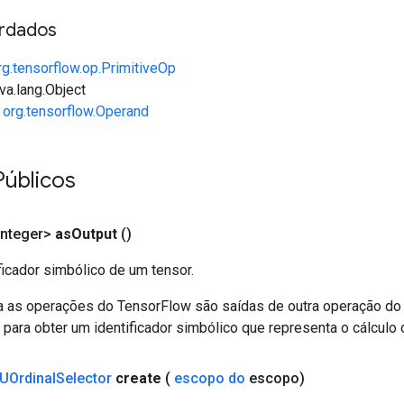
rdados
rg.tensorflow.op.PrimitiveOp
va.lang.Object
e
org.tensorflow.Operand
Públicos
nteger>
as
Output
()
ficador simbólico de um tensor.
a as operações do TensorFlow são saídas de outra operação do
ara obter um identificador simbólico que representa o cálculo 
UOrdinal
Selector
create
(
escopo do
escopo)