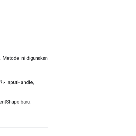
. Metode ini digunakan
?> input
Handle
,
entShape baru.