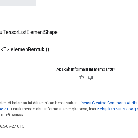
ru TensorListElementShape
 <T>
elemen
Bentuk
()
Apakah informasi ini membantu?
onten di halaman ini dilisensikan berdasarkan
Lisensi Creative Commons Attribu
e 2.0
. Untuk mengetahui informasi selengkapnya, lihat
Kebijakan Situs Googl
au afiliasinya.
025-07-27 UTC.