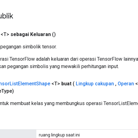
blik
 <T>
sebagai Keluaran
()
pegangan simbolik tensor.
asi TensorFlow adalah keluaran dari operasi TensorFlow lainnya
an pegangan simbolis yang mewakili perhitungan input.
nsor
List
Element
Shape
<T>
buat
(
Lingkup cakupan
,
Operan
<
e
Type)
untuk membuat kelas yang membungkus operasi TensorListElem
ruang lingkup saat ini