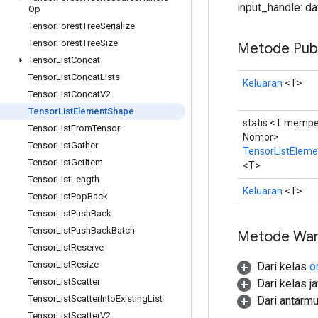
input_handle: d
Op
Tensor
Forest
Tree
Serialize
Tensor
Forest
Tree
Size
Metode Publ
Tensor
List
Concat
Tensor
List
Concat
Lists
Keluaran
<T>
Tensor
List
Concat
V2
Tensor
List
Element
Shape
statis <T mempe
Tensor
List
From
Tensor
Nomor>
Tensor
List
Gather
TensorListElem
Tensor
List
Get
Item
<T>
Tensor
List
Length
Keluaran
<T>
Tensor
List
Pop
Back
Tensor
List
Push
Back
Tensor
List
Push
Back
Batch
Metode War
Tensor
List
Reserve
Tensor
List
Resize
Dari kelas
o
Tensor
List
Scatter
Dari kelas j
Tensor
List
Scatter
Into
Existing
List
Dari antarm
Tensor
List
Scatter
V2