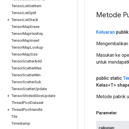
Tensor
List
Set
Item
Metode Pu
Tensor
List
Split
Tensor
List
Stack
Tensor
Map
Erase
Keluaran
publik
Tensor
Map
Has
Key
Tensor
Map
Insert
Mengembalikan 
Tensor
Map
Lookup
Tensor
Map
Size
Masukan ke oper
Tensor
Scatter
Add
untuk mendapatk
Tensor
Scatter
Max
Tensor
Scatter
Min
public static
Te
Tensor
Scatter
Sub
Kelas<T> shap
Tensor
Scatter
Update
Tensor
Strided
Slice
Update
Metode pabrik 
Thread
Pool
Dataset
Thread
Pool
Handle
Parameter
Tile
Timestamp
cakupan