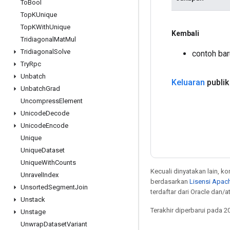
To
Bool
Top
KUnique
Top
KWith
Unique
Kembali
Tridiagonal
Mat
Mul
Tridiagonal
Solve
contoh ba
Try
Rpc
Unbatch
Keluaran
publik
Unbatch
Grad
Uncompress
Element
Unicode
Decode
Unicode
Encode
Unique
Unique
Dataset
Unique
With
Counts
Kecuali dinyatakan lain, k
Unravel
Index
berdasarkan
Lisensi Apach
Unsorted
Segment
Join
terdaftar dari Oracle dan/at
Unstack
Terakhir diperbarui pada 2
Unstage
Unwrap
Dataset
Variant