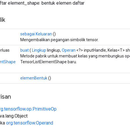
aftar element_shape: bentuk elemen daftar
ik
sebagai Keluaran
()
Mengembalikan pegangan simbolik tensor.
rluas
buat
(
Lingkup
lingkup,
Operan
<?> inputHandle, Kelas<T> s
Metode pabrik untuk membuat kelas yang membungkus op
entShape
TensorListElementShape baru.
elemenBentuk
()
isan
rg.tensorflow.op.PrimitiveOp
ava.lang.Object
uka
org.tensorflow.Operand