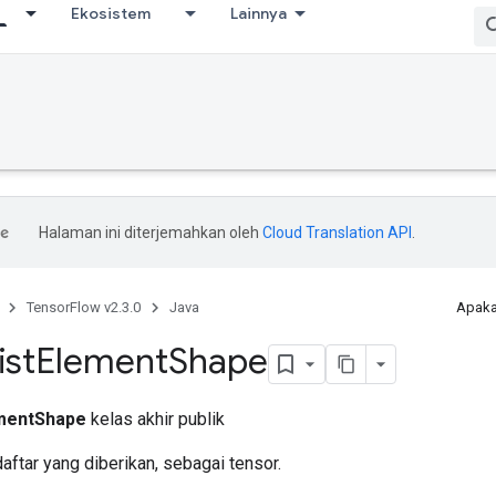
Ekosistem
Lainnya
Halaman ini diterjemahkan oleh
Cloud Translation API
.
TensorFlow v2.3.0
Java
Apaka
ist
Element
Shape
mentShape
kelas akhir publik
ftar yang diberikan, sebagai tensor.