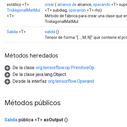
estático <T>
crear
(
alcance de
alcance,
operando
<T> supe
TridiagonalMatMul
<T> subdiag,
operando
<T> rhs)
<T>
Método de fábrica para crear una clase que 
TridiagonalMatMul.
Salida
<T>
salida
()
Tensor de forma "[..., M, N]" que contiene el pr
Métodos heredados
De la clase
org.tensorflow.op.PrimitiveOp
De la clase java.lang.Object
Desde la interfaz
org.tensorflow.Operand
Métodos públicos
Salida
pública <T>
as
Output
()