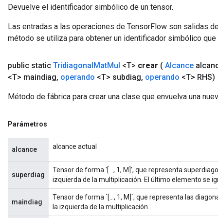
Devuelve el identificador simbólico de un tensor.
Las entradas a las operaciones de TensorFlow son salidas de
método se utiliza para obtener un identificador simbólico que 
public static
Tridiagonal
Mat
Mul
<T>
crear
(
Alcance
alcan
<T> maindiag
,
operando
<T> subdiag
,
operando
<T> RHS)
Método de fábrica para crear una clase que envuelva una nue
Parámetros
alcance actual
alcance
Tensor de forma '[..., 1, M]', que representa superdiag
superdiag
izquierda de la multiplicación. El último elemento se ig
Tensor de forma `[..., 1, M]`, que representa las diagon
maindiag
la izquierda de la multiplicación.