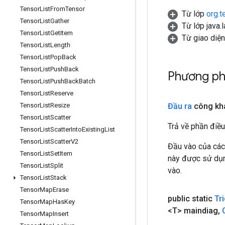
Tensor
List
From
Tensor
Từ lớp
org.t
Tensor
List
Gather
Từ lớp java.
Tensor
List
Get
Item
Từ giao diệ
Tensor
List
Length
Tensor
List
Pop
Back
Tensor
List
Push
Back
Phương ph
Tensor
List
Push
Back
Batch
Tensor
List
Reserve
Đầu ra
công kh
Tensor
List
Resize
Tensor
List
Scatter
Trả về phần điều
Tensor
List
Scatter
Into
Existing
List
Tensor
List
Scatter
V2
Đầu vào của các
Tensor
List
Set
Item
này được sử dụng
Tensor
List
Split
vào.
Tensor
List
Stack
Tensor
Map
Erase
public static
Tr
Tensor
Map
Has
Key
<T> maindiag
,
Tensor
Map
Insert