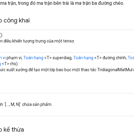
i ma trận, trong đó ma trận bên trái là ma trận ba đường chéo.
 công khai
()
ần điều khiển tượng trưng của một tenxơ.
 vi
phạm vi,
Toán hạng
<T> superdiag,
Toán hạng
<T> đường chính,
To
g
<T> rhs)
ức xuất xưởng để tạo một lớp bao bọc một thao tác TridiagonalMatMul 
h `[..., M, N]` chứa sản phẩm.
 kế thừa