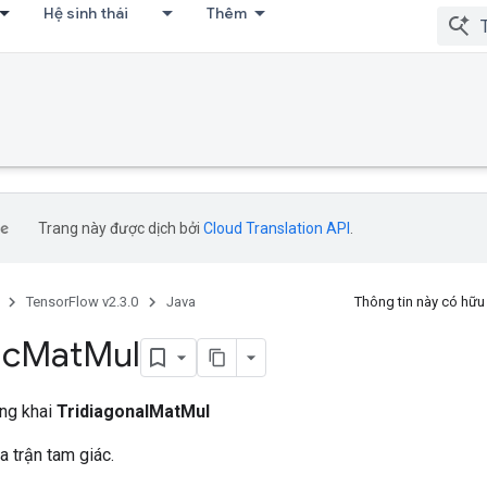
Hệ sinh thái
Thêm
Trang này được dịch bởi
Cloud Translation API
.
TensorFlow v2.3.0
Java
Thông tin này có hữ
ác
Mat
Mul
ông khai
TridiagonalMatMul
a trận tam giác.