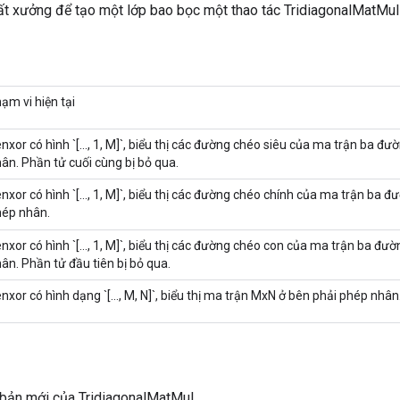
t xưởng để tạo một lớp bao bọc một thao tác TridiagonalMatMul
ạm vi hiện tại
nxor có hình `[..., 1, M]`, biểu thị các đường chéo siêu của ma trận ba đ
ân. Phần tử cuối cùng bị bỏ qua.
nxor có hình `[..., 1, M]`, biểu thị các đường chéo chính của ma trận ba đ
ép nhân.
nxor có hình `[..., 1, M]`, biểu thị các đường chéo con của ma trận ba đư
ân. Phần tử đầu tiên bị bỏ qua.
nxor có hình dạng `[..., M, N]`, biểu thị ma trận MxN ở bên phải phép nhân
 bản mới của TridiagonalMatMul