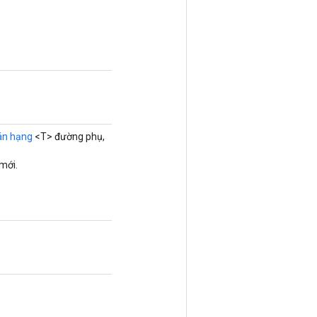
án hạng
<T> đường phụ,
mới.