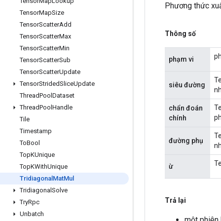
Tensor
Map
Lookup
Phương thức xuấ
Tensor
Map
Size
Tensor
Scatter
Add
Thông số
Tensor
Scatter
Max
Tensor
Scatter
Min
ph
phạm vi
Tensor
Scatter
Sub
Tensor
Scatter
Update
Te
Tensor
Strided
Slice
Update
siêu đường
nh
Thread
Pool
Dataset
Te
Thread
Pool
Handle
chẩn đoán
ph
chính
Tile
Timestamp
Te
đường phụ
To
Bool
nh
Top
KUnique
Te
ừ
Top
KWith
Unique
Tridiagonal
Mat
Mul
Tridiagonal
Solve
Trả lại
Try
Rpc
Unbatch
một phiên