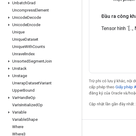
Unbatch
Grad
Uncompress
Element
Đầu ra công kh
Unicode
Decode
Unicode
Encode
Tensor hình `[...
Unique
Unique
Dataset
Unique
With
Counts
Unravel
Index
Unsorted
Segment
Join
Unstack
Unstage
Trừ phi có lưu ý khác, nội
Unwrap
Dataset
Variant
cấp phép theo
Giấy phép 
Upper
Bound
đăng ký của Oracle và/hoặc 
Var
Handle
Op
Cập nhật lần gần đây nhất:
Var
Is
Initialized
Op
Variable
Variable
Shape
Where
Giữ liên lạc
Where3