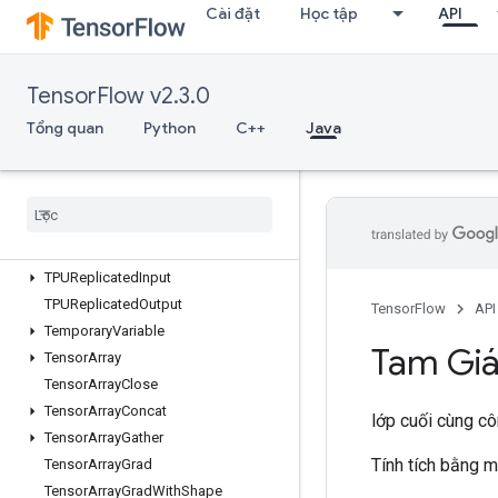
SwitchCond
Cài đặt
Học tập
API
TPUCompilationResult
TPUCompileSucceededAssert
TensorFlow v2.3.0
TPUEmbeddingActivations
TPUExecute
Tổng quan
Python
C++
Java
TPUExecuteAndUpdateVariables
TPUOrdinal
Selector
TPUPartitioned
Input
TPUPartitioned
Output
TPUReplicate
Metadata
TPUReplicated
Input
TPUReplicated
Output
TensorFlow
API
Temporary
Variable
Tam Gi
Tensor
Array
Tensor
Array
Close
Tensor
Array
Concat
lớp cuối cùng c
Tensor
Array
Gather
Tính tích bằng m
Tensor
Array
Grad
Tensor
Array
Grad
With
Shape