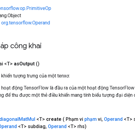
ensorflow.op.PrimitiveOp
lang.Object
n
org.tensorflow.Operand
áp công khai
ai <T>
as
Output
()
 khiển tượng trưng của một tenxơ.
 hoạt động TensorFlow là đầu ra của một hoạt động TensorFlow
 để thu được một thẻ điều khiển mang tính biểu tượng đại diện c
idiagonal
Mat
Mul
<T>
create
( Phạm vi
phạm
vi
,
Operand
<T> 
Operand
<T> subdiag
,
Operand
<T> rhs)