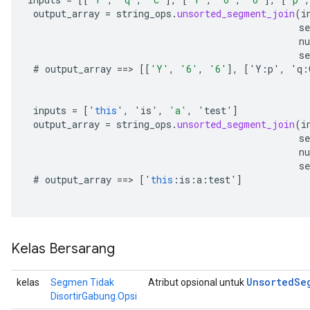
output_array
=
string_ops
.
unsorted_segment_join
(
i
s
n
se
#
output_array
==
>
[[
'Y'
,
'6'
,
'6'
]
,
[
'
Y
:
p
'
,
'
q
:
inputs
=
[
'
this
'
,
'
is
'
,
'a'
,
'
test
'
]
output_array
=
string_ops
.
unsorted_segment_join
(
i
s
n
se
#
output_array
==
>
[
'
this
:
is
:
a
:
test
'
]
Kelas Bersarang
Unsorted
Se
kelas
Segmen Tidak
Atribut opsional untuk
DisortirGabung.Opsi