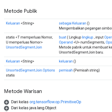
Metode Publik
Keluaran
<String>
sebagai Keluaran
()
Mengembalikan pegangan simboli
statis <T memperluas Nomor,
buat
( Lingkup
lingkup
, input
Ope
U memperluas Nomor>
Operand
<U> numSegments,
Opsi
UnsortedSegmentJoin
Metode pabrik untuk membuat k
UnsortedSegmentJoin baru.
Keluaran
<String>
keluaran
()
UnsortedSegmentJoin.Options
pemisah
(Pemisah string)
statis
Metode Warisan
Dari kelas
org.tensorflow.op.PrimitiveOp
Dari kelas java.lang.Object