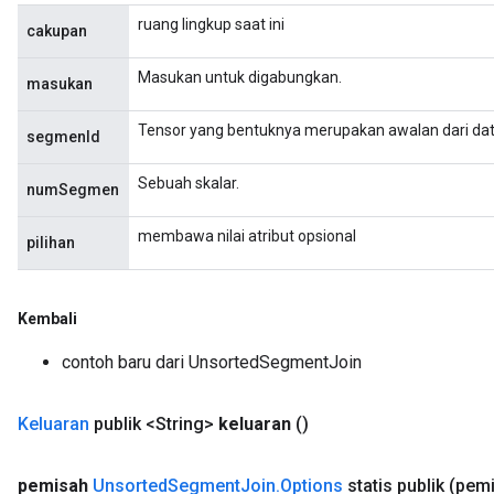
ruang lingkup saat ini
cakupan
Masukan untuk digabungkan.
masukan
Tensor yang bentuknya merupakan awalan dari data
segmenId
Sebuah skalar.
numSegmen
membawa nilai atribut opsional
pilihan
Kembali
contoh baru dari UnsortedSegmentJoin
Keluaran
publik <String>
keluaran
()
pemisah
Unsorted
Segment
Join
.
Options
statis publik
(pemi