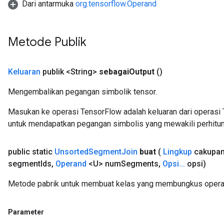
Dari antarmuka
org.tensorflow.Operand
Metode Publik
Keluaran
publik <String>
sebagai
Output
()
Mengembalikan pegangan simbolik tensor.
Masukan ke operasi TensorFlow adalah keluaran dari operasi 
untuk mendapatkan pegangan simbolis yang mewakili perhitun
public static
Unsorted
Segment
Join
buat
(
Lingkup
cakupa
segment
Ids
,
Operand
<U> num
Segments
,
Opsi
.
.
.
opsi)
Metode pabrik untuk membuat kelas yang membungkus opera
Parameter