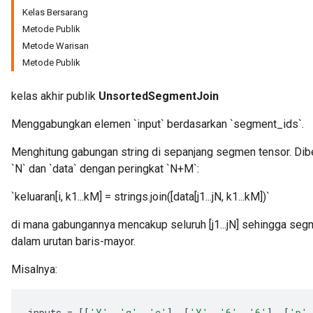
Kelas Bersarang
Metode Publik
Metode Warisan
Metode Publik
kelas akhir publik
UnsortedSegmentJoin
Menggabungkan elemen `input` berdasarkan `segment_ids`.
Menghitung gabungan string di sepanjang segmen tensor. Dib
`N` dan `data` dengan peringkat `N+M`:
`keluaran[i, k1...kM] = strings.join([data[j1...jN, k1...kM])`
di mana gabungannya mencakup seluruh [j1...jN] sehingga segmen
dalam urutan baris-mayor.
Misalnya:
inputs
=
[[
'Y'
,
'q'
,
'c'
]
,
[
'Y'
,
'6'
,
'6'
]
,
[
'p'
,