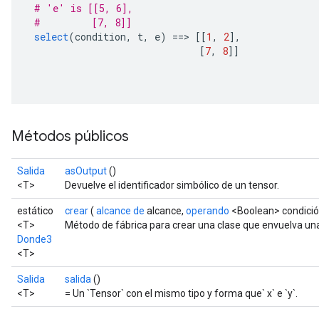
# 'e' is [[5, 6],
#         [7, 8]]
select
(
condition
,
 t
,
 e
)
==>
[[
1
,
2
],
[
7
,
8
]]
Métodos públicos
Salida
asOutput
()
<T>
Devuelve el identificador simbólico de un tensor.
estático
crear
(
alcance de
alcance,
operando
<Boolean> condició
<T>
Método de fábrica para crear una clase que envuelva u
Donde3
<T>
Salida
salida
()
<T>
= Un `Tensor` con el mismo tipo y forma que` x` e `y`.