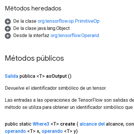
Métodos heredados
De la clase
org.tensorflow.op.PrimitiveOp
De la clase java.lang.Object
Desde la interfaz
org.tensorflow.Operand
Métodos públicos
Salida
pública <T>
as
Output
()
Devuelve el identificador simbólico de un tensor.
Las entradas a las operaciones de TensorFlow son salidas de
método se utiliza para obtener un identificador simbólico que 
public static
Where3
<T>
create
(
alcance del
alcance
,
con
operando
<T> x
,
operando
<T> y)