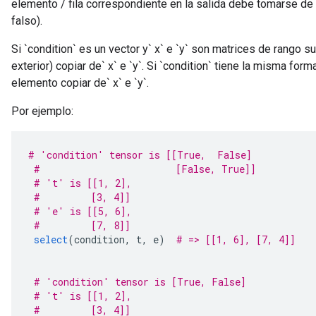
elemento / fila correspondiente en la salida debe tomarse de "
falso).
Si `condition` es un vector y` x` e `y` son matrices de rango s
exterior) copiar de` x` e `y`. Si `condition` tiene la misma form
elemento copiar de` x` e `y`.
Por ejemplo:
# 'condition' tensor is [[True,  False]
#                        [False, True]]
# 't' is [[1, 2],
#         [3, 4]]
# 'e' is [[5, 6],
#         [7, 8]]
select
(
condition
,
 t
,
 e
)
# => [[1, 6], [7, 4]]
# 'condition' tensor is [True, False]
# 't' is [[1, 2],
#         [3, 4]]