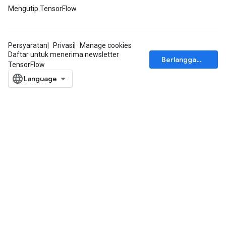
Mengutip TensorFlow
Persyaratan
Privasi
Manage cookies
Daftar untuk menerima newsletter
Berlangganan
TensorFlow
Flush
eHandleOp
ureSplit