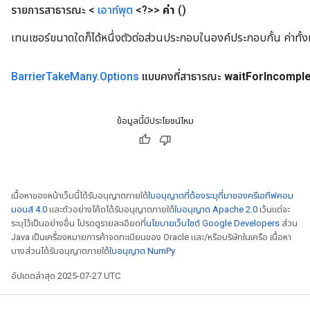
รายการสาธารณะ <
เอาท์พุต
<?>>
ค่า
()
เทนเซอร์ขนาดใดก็ได้หนึ่งตัวต่อส่วนประกอบในองค์ประกอบกั้น ค่าทั
Barrier
Take
Many
.
Options
แบบคงที่สาธารณะ
wait
For
Incompl
ข้อมูลนี้มีประโยชน์ไหม
เนื้อหาของหน้าเว็บนี้ได้รับอนุญาตภายใต้
ใบอนุญาตที่ต้องระบุที่มาของครีเอทีฟคอม
มอนส์ 4.0
และตัวอย่างโค้ดได้รับอนุญาตภายใต้
ใบอนุญาต Apache 2.0
เว้นแต่จะ
ระบุไว้เป็นอย่างอื่น โปรดดูรายละเอียดที่
นโยบายเว็บไซต์ Google Developers
ส่วน
Java เป็นเครื่องหมายการค้าจดทะเบียนของ Oracle และ/หรือบริษัทในเครือ เนื้อหา
บางส่วนได้รับอนุญาตภายใต้
ใบอนุญาต NumPy
อัปเดตล่าสุด 2025-07-27 UTC