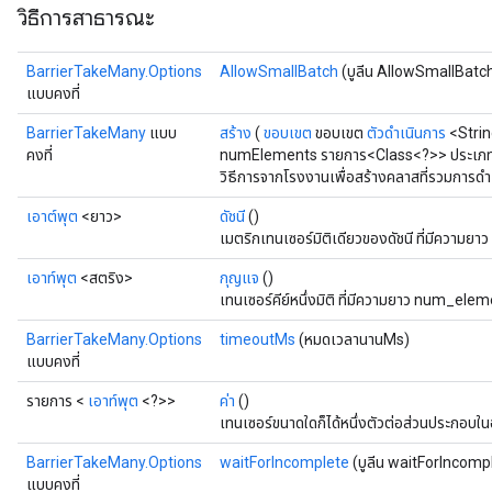
วิธีการสาธารณะ
BarrierTakeMany.Options
AllowSmallBatch
(บูลีน AllowSmallBatc
แบบคงที่
t
BarrierTakeMany
แบบ
สร้าง
(
ขอบเขต
ขอบเขต
ตัวดำเนินการ
<Strin
คงที่
numElements รายการ<Class<?>> ประเภ
วิธีการจากโรงงานเพื่อสร้างคลาสที่รวมการด
เอาต์พุต
<ยาว>
ดัชนี
()
เมตริกเทนเซอร์มิติเดียวของดัชนี ที่มีความ
เอาท์พุต
<สตริง>
กุญแจ
()
source
เทนเซอร์คีย์หนึ่งมิติ ที่มีความยาว num_ele
BarrierTakeMany.Options
timeoutMs
(หมดเวลานานMs)
leOp
แบบคงที่
รายการ <
เอาท์พุต
<?>>
ค่า
()
เทนเซอร์ขนาดใดก็ได้หนึ่งตัวต่อส่วนประกอบใน
BarrierTakeMany.Options
waitForIncomplete
(บูลีน waitForIncomp
แบบคงที่