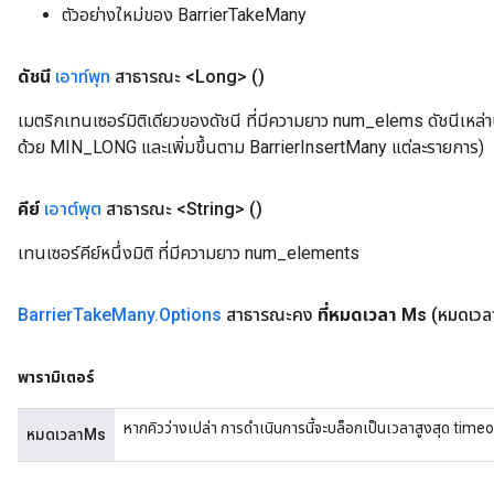
ตัวอย่างใหม่ของ BarrierTakeMany
ดัชนี
เอาท์พุท
สาธารณะ <Long>
()
เมตริกเทนเซอร์มิติเดียวของดัชนี ที่มีความยาว num_elems ดัชนีเหล่านี้
ด้วย MIN_LONG และเพิ่มขึ้นตาม BarrierInsertMany แต่ละรายการ)
คีย์
เอาต์พุต
สาธารณะ <String>
()
เทนเซอร์คีย์หนึ่งมิติ ที่มีความยาว num_elements
Barrier
Take
Many
.
Options
สาธารณะคง
ที่หมดเวลา Ms
(หมดเวล
พารามิเตอร์
หากคิวว่างเปล่า การดำเนินการนี้จะบล็อกเป็นเวลาสูงสุด timeou
หมดเวลาMs