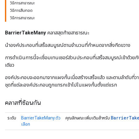
วิธีการสาธารณะ
วิธีการสืบทอด
วิธีการสาธารณะ
BarrierTakeMany
คลาสสุดท้ายสาธารณะ
นำองค์ประกอบที่เสร็จสมบูรณ์ตามจำนวนที่กำหนดจากสิ่งกีดขวาง
การดำเนินการนี้จะเชื่อมเทนเซอร์ส่วนประกอบที่เสร็จสมบูรณ์เข้าด้วยกั
เดียว
องค์ประกอบจะออกมาจากแผงกั้นเมื่อสร้างเสร็จแล้ว และตามลำดับที่วางไว
ชุดที่แต่ละองค์ประกอบถูกแทรกเข้าไปในแผงกั้นตั้งแต่แรก
คลาสที่ซ้อนกัน
Barrier
Tak
ระดับ
BarrierTakeMany.ตัว
คุณลักษณะเพิ่มเติมสำหรับ
เลือก