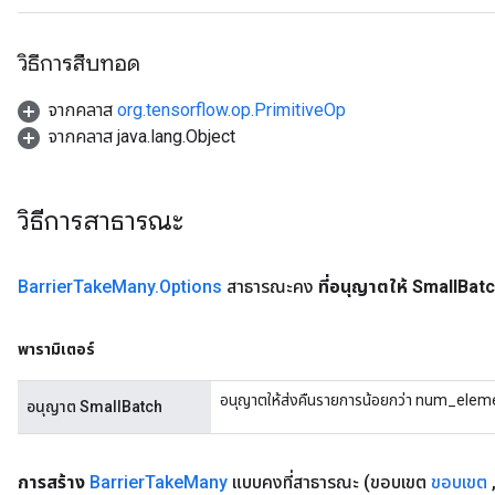
วิธีการสืบทอด
จากคลาส
org.tensorflow.op.PrimitiveOp
จากคลาส java.lang.Object
Flush
วิธีการสาธารณะ
eHandleOp
Barrier
Take
Many
.
Options
สาธารณะคง
ที่อนุญาตให้ Small
Bat
พารามิเตอร์
ureSplit
อนุญาตให้ส่งคืนรายการน้อยกว่า num_elemen
อนุญาต SmallBatch
การสร้าง
Barrier
Take
Many
แบบคงที่สาธารณะ
(ขอบเขต
ขอบเขต