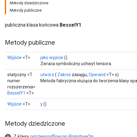
Metody dziedziczone
Metody publiczne
publiczna klasa końcowa
BesselY1
Metody publiczne
Wyjście
<T>
jako wyjście
()
t
Zwraca symboliczny uchwyt tensora.
statyczny <T
utwórz
(
Zakres
zasięgu,
Operand
<T> x)
numer
Metoda fabryczna służąca do tworzenia klasy op
rozszerzenia>
BesselY1
<T>
Wyjście
<T>
y
()
source
Metody dziedziczone
leOp
Z klasy
org.tensorflow.op.PrimitiveOp