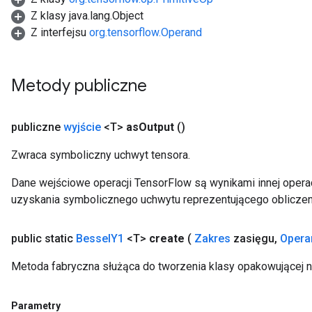
Z klasy java.lang.Object
Z interfejsu
org.tensorflow.Operand
Metody publiczne
publiczne
wyjście
<T>
as
Output
()
Zwraca symboliczny uchwyt tensora.
Dane wejściowe operacji TensorFlow są wynikami innej operac
Flush
uzyskania symbolicznego uchwytu reprezentującego obliczen
eHandleOp
public static
Bessel
Y1
<T>
create
(
Zakres
zasięgu
,
Opera
Metoda fabryczna służąca do tworzenia klasy opakowującej 
ureSplit
Parametry