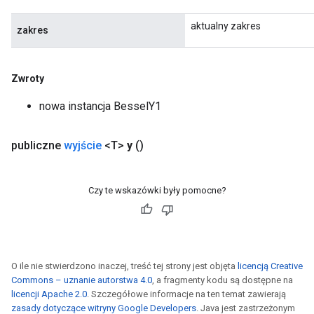
aktualny zakres
zakres
Zwroty
nowa instancja BesselY1
publiczne
wyjście
<T>
y
()
Czy te wskazówki były pomocne?
O ile nie stwierdzono inaczej, treść tej strony jest objęta
licencją Creative
Commons – uznanie autorstwa 4.0
, a fragmenty kodu są dostępne na
licencji Apache 2.0
. Szczegółowe informacje na ten temat zawierają
zasady dotyczące witryny Google Developers
. Java jest zastrzeżonym