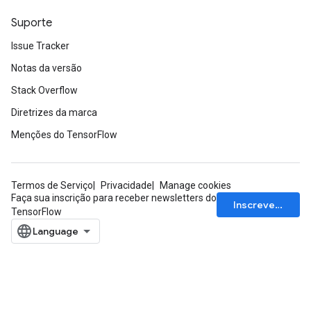
Suporte
Issue Tracker
Notas da versão
Stack Overflow
Diretrizes da marca
Menções do TensorFlow
sGradAccumDebug
Termos de Serviço
Privacidade
Manage cookies
rs
Faça sua inscrição para receber newsletters do
Inscrever-se
ersGradAccumDebug
TensorFlow
rs
ersGradAccumDebug
Parameters
GradAccumDebug
Parameters