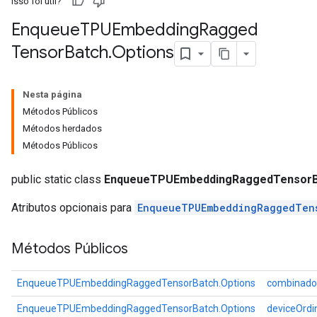
Isso foi útil?
Enqueue
TPUEmbedding
Ragged
atch
Tensor
Batch
.
Options
Nesta página
Métodos Públicos
Métodos herdados
Métodos Públicos
public static class
EnqueueTPUEmbeddingRaggedTensorBa
Atributos opcionais para
EnqueueTPUEmbeddingRaggedTen
Métodos Públicos
EnqueueTPUEmbeddingRaggedTensorBatch.Options
combinado
EnqueueTPUEmbeddingRaggedTensorBatch.Options
deviceOrdi