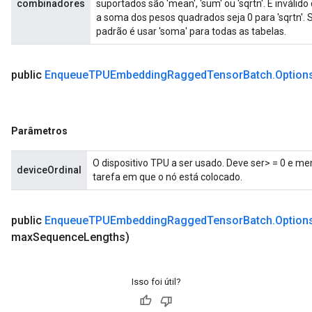
combinadores
suportados são 'mean', 'sum' ou 'sqrtn'. É inválid
a soma dos pesos quadrados seja 0 para 'sqrtn'
padrão é usar 'soma' para todas as tabelas.
public
Enqueue
TPUEmbedding
Ragged
Tensor
Batch
.
Option
Parâmetros
O dispositivo TPU a ser usado. Deve ser> = 0 e m
deviceOrdinal
tarefa em que o nó está colocado.
public
Enqueue
TPUEmbedding
Ragged
Tensor
Batch
.
Option
max
Sequence
Lengths)
Isso foi útil?