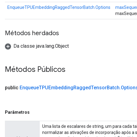
EnqueueTPUEmbeddingRaggedTensorBatch.Options
maxSeque
maxSequen
Métodos herdados
Da classe java.lang.Object
Métodos Públicos
public
Enqueue
TPUEmbedding
Ragged
Tensor
Batch
.
Option
Parâmetros
Uma lista de escalares de string, um para cada t
normalizar as ativações de incorporação após 