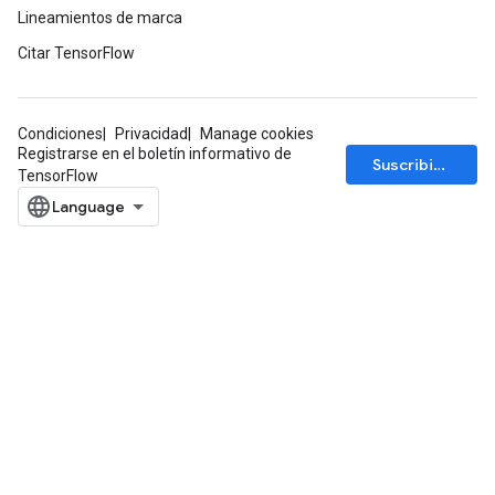
Lineamientos de marca
Citar TensorFlow
sGradAccumDebug
Condiciones
Privacidad
Manage cookies
rs
Registrarse en el boletín informativo de
Suscribirse
ersGradAccumDebug
TensorFlow
rs
ersGradAccumDebug
Parameters
GradAccumDebug
Parameters
ters
tersGradAccumDebug
arameters
ParametersGradAccumDebug
meters
ametersGradAccumDebug