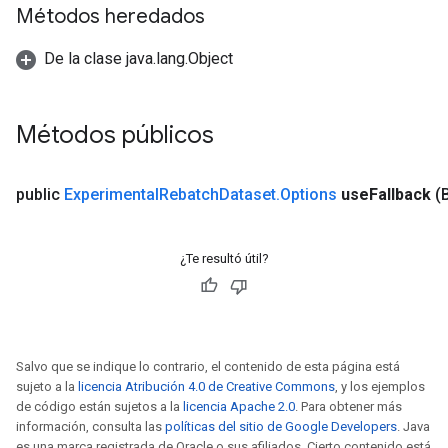
Métodos heredados
De la clase java.lang.Object
Métodos públicos
public
Experimental
Rebatch
Dataset
.
Options
use
Fallback
(
¿Te resultó útil?
Salvo que se indique lo contrario, el contenido de esta página está
sujeto a la
licencia Atribución 4.0 de Creative Commons
, y los ejemplos
de código están sujetos a la
licencia Apache 2.0
. Para obtener más
información, consulta las
políticas del sitio de Google Developers
. Java
es una marca registrada de Oracle o sus afiliados. Cierto contenido está