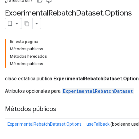
¿Te resultó útil?
Experimental
Rebatch
Dataset
.
Options
En esta página
Métodos públicos
Métodos heredados
Métodos públicos
clase estática pública
ExperimentalRebatchDataset.Option
Atributos opcionales para
ExperimentalRebatchDataset
Métodos públicos
ExperimentalRebatchDataset.Options
useFallback
(booleano useF