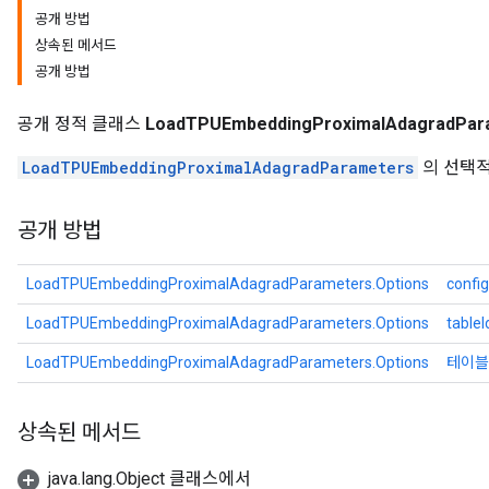
공개 방법
ParametersGradAccumDebug
상속된 메서드
meters
공개 방법
ametersGradAccumDebug
rs
공개 정적 클래스
LoadTPUEmbeddingProximalAdagradPara
ersGradAccumDebug
tDescentParameters
LoadTPUEmbeddingProximalAdagradParameters
의 선택적
ntDescentParametersGradAccumDebug
공개 방법
LoadTPUEmbeddingProximalAdagradParameters.Options
config
LoadTPUEmbeddingProximalAdagradParameters.Options
tableI
LoadTPUEmbeddingProximalAdagradParameters.Options
테이블
상속된 메서드
java.lang.Object 클래스에서