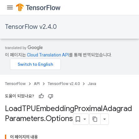
TensorFlow v2.4.0
sGradAccumDebug
rs
이 페이지는
Cloud Translation API
를 통해 번역되었습니다.
ersGradAccumDebug
rs
ersGradAccumDebug
Parameters
TensorFlow
API
TensorFlow v2.4.0
Java
GradAccumDebug
도움이 되었나요?
Parameters
Load
TPUEmbedding
Proximal
Adagrad
ters
Parameters
.
Options
tersGradAccumDebug
arameters
이 페이지의 내용