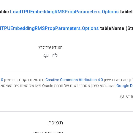
ublic
Load
TPUEmbedding
RMSProp
Parameters
.
Options
table
d
TPUEmbedding
RMSProp
Parameters
.
Options
table
Name
(St
המידע עזר לך?
דף זה הוא ברישיון
Creative Commons Attribution 4.0
ודוגמאות הקוד הן ברישיון
.0
.‏ Java הוא סימן מסחרי רשום של חברת Oracle ו/או של השותפים העצמאיים שלה. חלק מהתוכן הוא ב
תמיכה
מעקב אחר בעיות