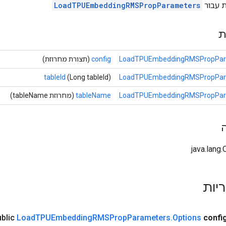
ת עבור
LoadTPUEmbeddingRMSPropParameters
ת
LoadTPUEmbeddingRMSPropPara
config
(תצורת מחרוזת)
tableId
(Long tableId)
LoadTPUEmbeddingRMSPropPara
LoadTPUEmbeddingRMSPropPara
tableName
(מחרוזת tableName)
ריות
ublic
Load
TPUEmbedding
RMSProp
Parameters
.
Options
confi