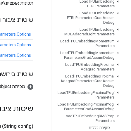
Load
TPUEmbedding
תכונות אופציונליו
FTRLParameters
Load
TPUEmbedding
FTRLParameters
Grad
Accum
שיטות ציבוריו
Debug
Load
TPUEmbedding
meters.Options
MDLAdagrad
Light
Parameters
Load
TPUEmbedding
Momentum
meters.Options
Parameters
Load
TPUEmbedding
Momentum
meters.Options
Parameters
Grad
Accum
Debug
Load
TPUEmbedding
Proximal
Adagrad
Parameters
שיטות בירושה
Load
TPUEmbedding
Proximal
Adagrad
Parameters
Grad
Accum
Debug
מכיתה java.lang.Object
Load
TPUEmbedding
Proximal
Yogi
Parameters
Load
TPUEmbedding
Proximal
Yogi
שיטות ציבו
Parameters
Grad
Accum
Debug
Load
TPUEmbedding
RMSProp
Parameters
g
(String config)
סקירה כללית