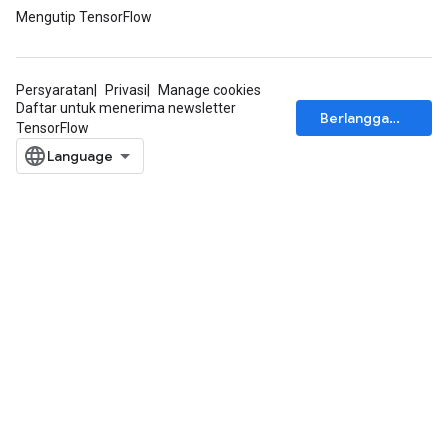
Mengutip TensorFlow
Requantize
Persyaratan
Privasi
Manage cookies
ize
Daftar untuk menerima newsletter
Berlangganan
AndReluAndRequantize
TensorFlow
u
uAndRequantize
AndRelu
AndReluAndRequantize
ize
Requantize
ize