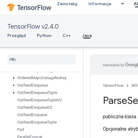
Zainstaluj
Informacje
A
NonSerializableDataset
OneHot
OnesLike
TensorFlow v2.4.0
OptimizeDatasetV2
OrderedMapClear
Przegląd
Python
C++
Java
OrderedMapIncompleteSize
Ordered
Map
Peek
Ordered
Map
Size
Ordered
Map
Stage
Ordered
Map
Unstage
Ordered
Map
Unstage
No
Key
Outfeed
Dequeue
TensorFlow
API
Outfeed
Dequeue
Tuple
Parse
S
Outfeed
Dequeue
Tuple
V2
Outfeed
Dequeue
V2
Outfeed
Enqueue
publiczna klasa
Outfeed
Enqueue
Tuple
Opcjonalne atry
Pad
Parallel
Concat