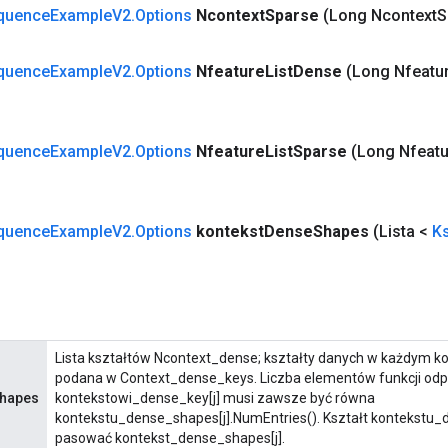
quence
Example
V2
.
Options
Ncontext
Sparse
(Long Ncontext
S
quence
Example
V2
.
Options
Nfeature
List
Dense
(Long Nfeatu
quence
Example
V2
.
Options
Nfeature
List
Sparse
(Long Nfeatu
quence
Example
V2
.
Options
kontekst
Dense
Shapes
(Lista <
Ks
Lista kształtów Ncontext_dense; kształty danych w każdym ko
podana w Context_dense_keys. Liczba elementów funkcji od
Shapes
kontekstowi_dense_key[j] musi zawsze być równa
kontekstu_dense_shapes[j].NumEntries(). Kształt kontekstu_d
pasować kontekst_dense_shapes[j].