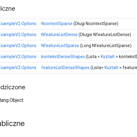
iczne
xampleV2.Options
NcontextSparse
(Długi NcontextSparse)
xampleV2.Options
NfeatureListDense
(Długie NfeatureListDense)
xampleV2.Options
NfeatureListSparse
(Long NfeatureListSparse)
xampleV2.Options
kontekstDenseShapes
(Lista <
Kształt
> konteks
xampleV2.Options
featureListDenseShapes
(Lista<
Kształt
> featur
edziczone
.lang.Object
bliczne