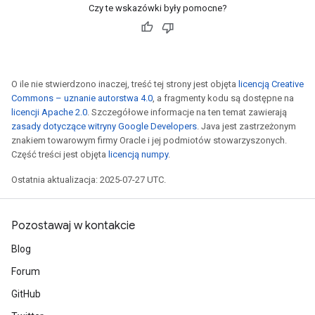
Czy te wskazówki były pomocne?
metersGradAccumDebug
ientDescentParameters
dientDescentParametersGradAccumDebug
O ile nie stwierdzono inaczej, treść tej strony jest objęta
licencją Creative
Commons – uznanie autorstwa 4.0
, a fragmenty kodu są dostępne na
licencji Apache 2.0
. Szczegółowe informacje na ten temat zawierają
zasady dotyczące witryny Google Developers
. Java jest zastrzeżonym
znakiem towarowym firmy Oracle i jej podmiotów stowarzyszonych.
Część treści jest objęta
licencją numpy
.
Ostatnia aktualizacja: 2025-07-27 UTC.
Pozostawaj w kontakcie
Blog
Forum
GitHub