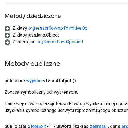
Metody dziedziczone
Z klasy
org.tensorflow.op.PrimitiveOp
Z klasy java.lang.Object
Z interfejsu
org.tensorflow.Operand
Metody publiczne
publiczne
wyjście
<T>
as
Output
()
Zwraca symboliczny uchwyt tensora.
Dane wejściowe operacji TensorFlow są wynikami innej operac
uzyskania symbolicznego uchwytu reprezentującego obliczen
public static
Ref
Exit
<T>
utwórz
(zakres
zakresu
,
dane
ar