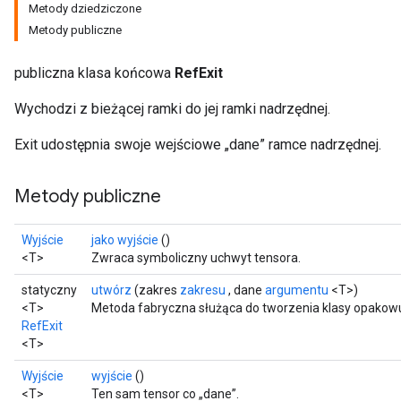
Metody dziedziczone
Metody publiczne
publiczna klasa końcowa
RefExit
Wychodzi z bieżącej ramki do jej ramki nadrzędnej.
Exit udostępnia swoje wejściowe „dane” ramce nadrzędnej.
Metody publiczne
Wyjście
jako wyjście
()
<T>
Zwraca symboliczny uchwyt tensora.
statyczny
utwórz
(zakres
zakresu
, dane
argumentu
<T>)
<T>
Metoda fabryczna służąca do tworzenia klasy opakowu
RefExit
<T>
Wyjście
wyjście
()
<T>
Ten sam tensor co „dane”.