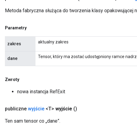
m
Metoda fabryczna służąca do tworzenia klasy opakowującej n
rs
ersGradAccumDebug
Parametry
eters
metersGradAccumDebug
aktualny zakres
zakres
ters
metersGradAccumDebug
Tensor, który ma zostać udostępniony ramce nadrz
dane
ropParameters
s
ersGradAccumDebug
Zwroty
ghtParameters
meters
nowa instancja RefExit
ametersGradAccumDebug
adParameters
publiczne
wyjście
<T>
wyjście
()
radParametersGradAccumDebug
rameters
Ten sam tensor co „dane”.
ParametersGradAccumDebug
eters