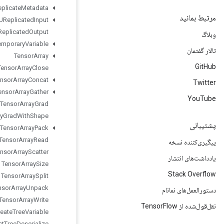
TPUReplicate
Metadata
TPUReplicated
Input
TPUReplicated
Output
Temporary
Variable
Tensor
Array
Tensor
Array
Close
Tensor
Array
Concat
Tensor
Array
Gather
Tensor
Array
Grad
Tensor
Array
Grad
With
Shape
Tensor
Array
Pack
Tensor
Array
Read
Tensor
Array
Scatter
Tensor
Array
Size
Tensor
Array
Split
Tensor
Array
Unpack
Tensor
Array
Write
Tensor
Forest
Create
Tree
Variable
Tensor
Forest
Tree
Deserialize