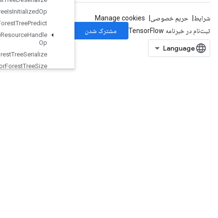
Tensor
Forest
Tree
Is
Initialized
Op
Tensor
Forest
Tree
Predict
Tensor
Forest
Tree
Resource
Handle
Op
Tensor
Forest
Tree
Serialize
Tensor
Forest
Tree
Size
Tensor
List
Concat
Tensor
List
Concat
Lists
TensorListConcatV2
TensorListElementShape
TensorListFromTensor
TensorListGather
TensorListGetItem
TensorListLength
TensorListPopBack
TensorListPushBack
TensorListPushBackBatch
TensorListReserve
TensorListResize