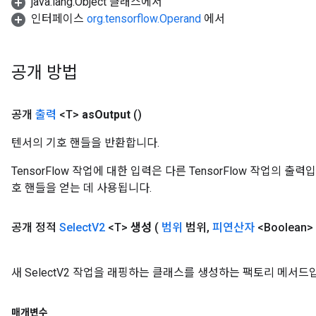
java.lang.Object 클래스에서
인터페이스
org.tensorflow.Operand
에서
공개 방법
공개
출력
<T>
as
Output
()
텐서의 기호 핸들을 반환합니다.
TensorFlow 작업에 대한 입력은 다른 TensorFlow 작업의 
호 핸들을 얻는 데 사용됩니다.
공개 정적
Select
V2
<T>
생성
(
범위
범위
,
피연산자
<Boolean
새 SelectV2 작업을 래핑하는 클래스를 생성하는 팩토리 메서드
매개변수