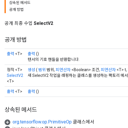
상속된 메서드
공개 방법
공개 최종 수업
SelectV2
공개 방법
출력
<T>
출력
()
텐서의 기호 핸들을 반환합니다.
정적 <T>
생성
(
범위
범위,
피연산자
<Boolean> 조건,
피연산자
<T> t,
SelectV2
새 SelectV2 작업을 래핑하는 클래스를 생성하는 팩토리 메
<T>
출력
<T>
출력
()
상속된 메서드
org.tensorflow.op.PrimitiveOp
클래스에서