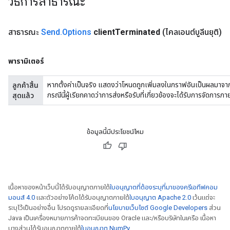
วิธีการสาธารณะ
สาธารณะ
Send
.
Options
client
Terminated
(ไคลเอนต์บูลีนยุติ)
พารามิเตอร์
หากตั้งค่าเป็นจริง แสดงว่าโหนดถูกเพิ่มลงในกราฟอันเป็นผลมาจากฟ
ลูกค้าสิ้น
กรณีนี้ผู้เรียกคาดว่าการส่งหรือรับที่เกี่ยวข้องจะได้รับการจัดการภา
สุดแล้ว
ข้อมูลนี้มีประโยชน์ไหม
เนื้อหาของหน้าเว็บนี้ได้รับอนุญาตภายใต้
ใบอนุญาตที่ต้องระบุที่มาของครีเอทีฟคอม
มอนส์ 4.0
และตัวอย่างโค้ดได้รับอนุญาตภายใต้
ใบอนุญาต Apache 2.0
เว้นแต่จะ
ระบุไว้เป็นอย่างอื่น โปรดดูรายละเอียดที่
นโยบายเว็บไซต์ Google Developers
ส่วน
Java เป็นเครื่องหมายการค้าจดทะเบียนของ Oracle และ/หรือบริษัทในเครือ เนื้อหา
บางส่วนได้รับอนุญาตภายใต้
ใบอนุญาต NumPy