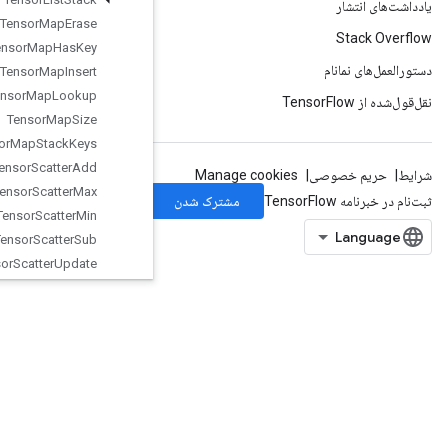
Tensor
Map
Erase
Tensor
Map
Has
Key
Tensor
Map
Insert
Tensor
Map
Lookup
Tensor
Map
Size
Tensor
Map
Stack
Keys
Tensor
Scatter
Add
Tensor
Scatter
Max
Tensor
Scatter
Min
Tensor
Scatter
Sub
Tensor
Scatter
Update
Tensor
Strided
Slice
Update
Thread
Pool
Dataset
ThreadPoolHandle
Tile
Timestamp
ToBool
TopKUnique