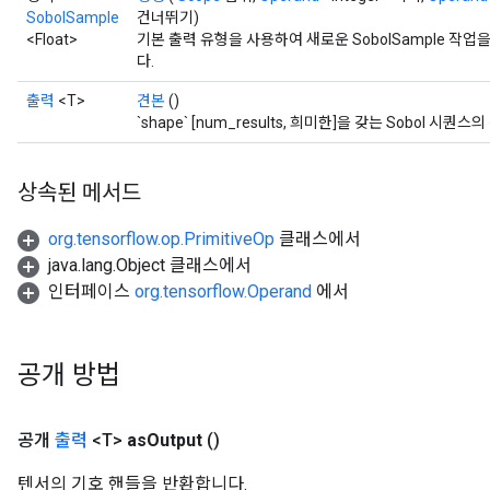
SobolSample
건너뛰기)
<Float>
기본 출력 유형을 사용하여 새로운 SobolSample 
다.
출력
<T>
견본
()
`shape` [num_results, 희미한]을 갖는 Sobol 시퀀스의 
상속된 메서드
org.tensorflow.op.PrimitiveOp
클래스에서
java.lang.Object 클래스에서
인터페이스
org.tensorflow.Operand
에서
공개 방법
공개
출력
<T>
as
Output
()
텐서의 기호 핸들을 반환합니다.