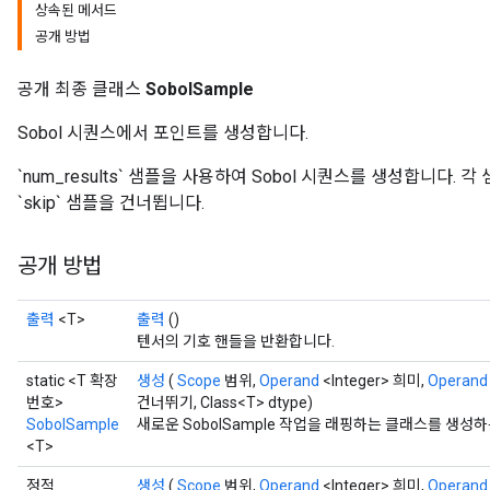
상속된 메서드
공개 방법
공개 최종 클래스
SobolSample
Sobol 시퀀스에서 포인트를 생성합니다.
`num_results` 샘플을 사용하여 Sobol 시퀀스를 생성합니다. 각
`skip` 샘플을 건너뜁니다.
공개 방법
출력
<T>
출력
()
텐서의 기호 핸들을 반환합니다.
static <T 확장
생성
(
Scope
범위,
Operand
<Integer> 희미,
Operand
번호>
건너뛰기, Class<T> dtype)
SobolSample
새로운 SobolSample 작업을 래핑하는 클래스를 생성
<T>
정적
생성
(
Scope
범위,
Operand
<Integer> 희미,
Operand