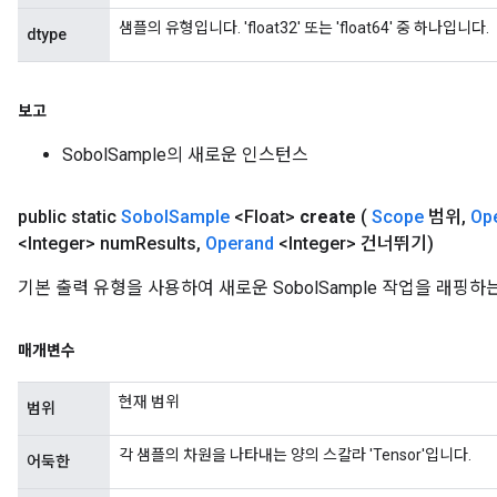
샘플의 유형입니다. 'float32' 또는 'float64' 중 하나입니다.
dtype
보고
SobolSample의 새로운 인스턴스
public static
Sobol
Sample
<Float>
create
(
Scope
범위
,
Op
<Integer> num
Results
,
Operand
<Integer> 건너뛰기)
기본 출력 유형을 사용하여 새로운 SobolSample 작업을 래핑
매개변수
현재 범위
범위
각 샘플의 차원을 나타내는 양의 스칼라 'Tensor'입니다.
어둑한