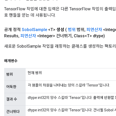
TensorFlow 작업에 대한 입력은 다른 TensorFlow 작업의 
호 핸들을 얻는 데 사용됩니다.
공개 정적
Sobol
Sample
<T>
생성
(
범위
범위
,
피연산자
<Integ
Results
,
피연산자
<Integer> 건너뛰기
,
Class<T> dtype)
새로운 SobolSample 작업을 래핑하는 클래스를 생성하는 팩토
x
매개변수
현재 범위
범위
각 샘플의 차원을 나타내는 양의 스칼라 'Tensor'입니다.
어둑한
dtype int32의 양수 스칼라 'Tensor'입니다. 출력에 반환할
결과 수
dtype int32의 양수 스칼라 'Tensor'입니다. 건너뛸 Sob
건너뛰다