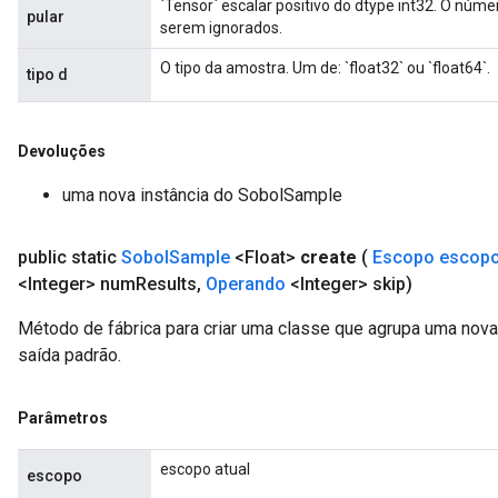
`Tensor` escalar positivo do dtype int32. O núme
pular
serem ignorados.
O tipo da amostra. Um de: `float32` ou `float64`.
tipo d
Devoluções
uma nova instância do SobolSample
public static
Sobol
Sample
<Float>
create
(
Escopo escop
<Integer> num
Results
,
Operando
<Integer> skip)
Método de fábrica para criar uma classe que agrupa uma no
saída padrão.
Parâmetros
escopo atual
escopo