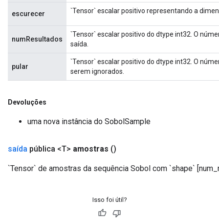
`Tensor` escalar positivo representando a dime
escurecer
`Tensor` escalar positivo do dtype int32. O núm
numResultados
saída.
`Tensor` escalar positivo do dtype int32. O núme
pular
serem ignorados.
Devoluções
uma nova instância do SobolSample
saída
pública <T>
amostras
()
`Tensor` de amostras da sequência Sobol com `shape` [num_re
Isso foi útil?