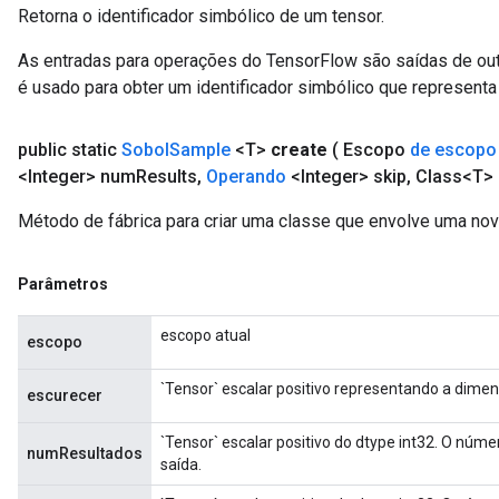
Retorna o identificador simbólico de um tensor.
As entradas para operações do TensorFlow são saídas de ou
é usado para obter um identificador simbólico que representa 
public static
Sobol
Sample
<T>
create
( Escopo
de escopo
<Integer> num
Results
,
Operando
<Integer> skip
,
Class<T> 
Método de fábrica para criar uma classe que envolve uma no
x
Parâmetros
escopo atual
escopo
`Tensor` escalar positivo representando a dime
escurecer
`Tensor` escalar positivo do dtype int32. O núm
numResultados
saída.