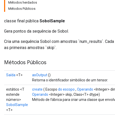
Métodos herdados
Métodos Públicos
classe final pública
SobolSample
Gera pontos da sequência de Sobol.
Cria uma sequência Sobol com amostras `num_results`. Cada 
as primeiras amostras `skip`.
Métodos Públicos
Saída
<T>
asOutput
()
Retorna o identificador simbólico de um tensor.
estático <T
create
( Escopo
do escopo
,
Operando
<Integer> di
estende
Operando
<Integer> skip, Class<T> dtype)
número>
Método de fábrica para criar uma classe que env
SobolSample
<T>