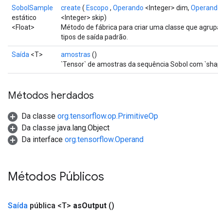
SobolSample
create
(
Escopo
,
Operando
<Integer> dim,
Operand
estático
<Integer> skip)
<Float>
Método de fábrica para criar uma classe que agr
tipos de saída padrão.
Saída
<T>
amostras
()
`Tensor` de amostras da sequência Sobol com `shap
Métodos herdados
Da classe
org.tensorflow.op.PrimitiveOp
Da classe java.lang.Object
Da interface
org.tensorflow.Operand
Métodos Públicos
Saída
pública <T>
as
Output
()