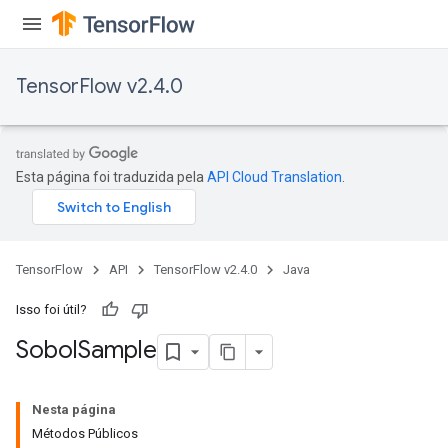
TensorFlow v2.4.0
Esta página foi traduzida pela
API Cloud Translation
.
TensorFlow
API
TensorFlow v2.4.0
Java
Isso foi útil?
Sobol
Sample
Nesta página
Métodos Públicos