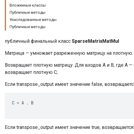
Вложенные классы
Публичные методы
Унаследованные методы
Публичные методы
публичный финальный класс
SparseMatrixMatMul
Матрица — умножает разреженную матрицу на плотную.
Возвращает плотную матрицу. Для входов A и B, где A — 
возвращает плотную C;
Если transpose_output имеет значение false, возвращаетс
C
=
A
.
B
Если transpose_output имеет значение true, возвращается