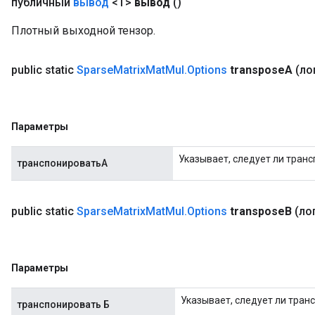
публичный
вывод
<T>
вывод
()
Плотный выходной тензор.
public static
Sparse
Matrix
Mat
Mul
.
Options
transpose
A
(ло
Параметры
Указывает, следует ли транс
транспонироватьА
public static
Sparse
Matrix
Mat
Mul
.
Options
transpose
B
(ло
Параметры
Указывает, следует ли транс
транспонировать Б