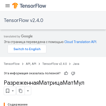
ParametersGradAccumDebug
eters
metersGradAccumDebug
ientDescentParameters
TensorFlow v2.4.0
dientDescentParametersGradAccumDebug
Эта страница переведена с помощью
Cloud Translation API
.
TensorFlow
API, API
TensorFlow v2.4.0
Java
Эта информация оказалась полезной?
РазреженнаяМатрицаМатМул
Содержание