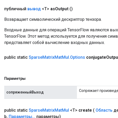
публичный
вывод
<T>
as
Output
()
Возвращает символический дескриптор тензора.
Входные данные для операций TensorFlow являются вы
TensorFlow. Этот метод используется для получения сим
представляет собой вычисление входных данных.
public static
Sparse
Matrix
Mat
Mul
.
Options
conjugate
Outpu
Параметры
Сопряжает произведен
сопряженныйВыход
public static
Sparse
Matrix
Mat
Mul
<T>
create
(
Область
де
b
,
Параметры
.
.
.
параметры)