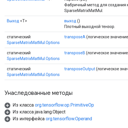
Фабричный метод для создания 
SparseMatrixMatMul.
Выход
<Т>
выход
()
Плотный выходной тензор.
статический
transposeA
(логическое значение
SparseMatrixMatMul.Options
статический
transposeB
(логическое значение
SparseMatrixMatMul.Options
статический
transposeOutput
(логическое зна
SparseMatrixMatMul.Options
Унаследованные методы
Из класса
org.tensorflow.op.PrimitiveOp
Из класса java.lang.Object
Из интерфейса
org.tensorflow.Operand