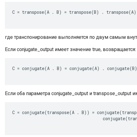
C
=
transpose
(
A
.
B
)
=
transpose
(
B
)
.
transpose
(
A
)
где транспонирование выполняется по двум самым вну
Если conjugate_output имеет значение true, возвращается:
C
=
conjugate
(
A
.
B
)
=
conjugate
(
A
)
.
conjugate
(
B
Если оба параметра conjugate_output и transpose_output 
C
=
conjugate
(
transpose
(
A
.
B
))
=
conjugate
(
transp
conjugate
(
tra