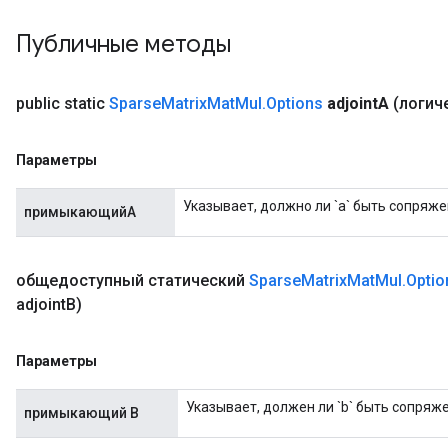
Публичные методы
x
public static
Sparse
Matrix
Mat
Mul
.
Options
adjoint
A
(логич
Параметры
Указывает, должно ли `a` быть сопряж
примыкающийА
общедоступный статический
Sparse
Matrix
Mat
Mul
.
Optio
adjoint
B)
Параметры
Указывает, должен ли `b` быть сопря
примыкающий B