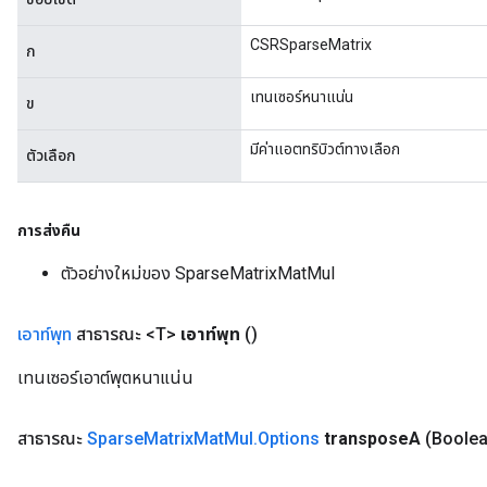
CSRSparseMatrix
ก
เทนเซอร์หนาแน่น
ข
มีค่าแอตทริบิวต์ทางเลือก
ตัวเลือก
การส่งคืน
ตัวอย่างใหม่ของ SparseMatrixMatMul
เอาท์พุท
สาธารณะ <T>
เอาท์พุท
()
เทนเซอร์เอาต์พุตหนาแน่น
สาธารณะ
Sparse
Matrix
Mat
Mul
.
Options
transpose
A
(Boolea