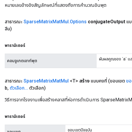
หมายเลขอ้างอิงสัญลักษณ์ที่แสดงถึงการคำนวณอินพุต
สาธารณะ
Sparse
Matrix
Mat
Mul
.
Options
conjugate
Output
แบ
ลีน)
พารามิเตอร์
ผันผลคูณของ `a` แล
คอนจูเกตเอาท์พุต
สาธารณะ
Sparse
Matrix
Mat
Mul
<T>
สร้าง
แบบคงที่
(ขอบเขต
ขอ
b
,
ตัวเลือก
.
.
.
ตัวเลือก)
วิธีการจากโรงงานเพื่อสร้างคลาสที่ห่อการดำเนินการ SparseMatrixM
พารามิเตอร์
ขอบเขตปัจจุบัน
ขอบเขต