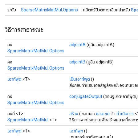
Sp
ระดับ
SparseMatrixMatMul.Options
แอ็ตทริบิวต์ทางเลือกสำหรับ
วิธีการสาธารณะ
คง
adjointA
(บูลีน adjointA)
SparseMatrixMatMul.Options
คง
adjointB
(บูลีน adjointB)
SparseMatrixMatMul.Options
เอาท์พุต
<T>
เป็นเอาท์พุต
()
ส่งกลับค่าแฮนเดิลสัญลักษณ์ของเทนเซอร
คง
conjugateOutput
(คอนจูเกตเอาท์พุตบู
SparseMatrixMatMul.Options
คงที่ <T>
สร้าง
( ขอบเขต
ขอบเขต
ตัว
ดำเนินการ
<
SparseMatrixMatMul
<T>
วิธีการจากโรงงานเพื่อสร้างคลาสที่ห่อ
เอาท์พุต
<T>
เอาท์พุท
()
เทนเซอร์เอาต์พุตหนาแน่น