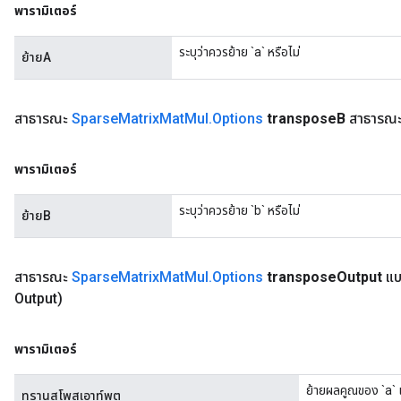
พารามิเตอร์
ระบุว่าควรย้าย `a` หรือไม่
ย้ายA
สาธารณะ
Sparse
Matrix
Mat
Mul
.
Options
transpose
B
สาธารณ
พารามิเตอร์
ระบุว่าควรย้าย `b` หรือไม่
ย้ายB
สาธารณะ
Sparse
Matrix
Mat
Mul
.
Options
transpose
Output
แบ
Output)
พารามิเตอร์
ย้ายผลคูณของ `a` 
ทรานสโพสเอาท์พุต