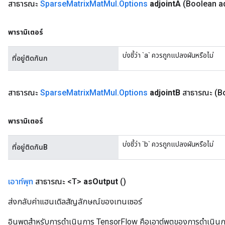
สาธารณะ
Sparse
Matrix
Mat
Mul
.
Options
adjoint
A
(Boolean ad
พารามิเตอร์
บ่งชี้ว่า `a` ควรถูกแปลงผันหรือไม่
ที่อยู่ติดกันก
สาธารณะ
Sparse
Matrix
Mat
Mul
.
Options
adjoint
B
สาธารณะ
(B
พารามิเตอร์
บ่งชี้ว่า `b` ควรถูกแปลงผันหรือไม่
ที่อยู่ติดกันB
เอาท์พุท
สาธารณะ <T>
as
Output
()
ส่งกลับค่าแฮนเดิลสัญลักษณ์ของเทนเซอร์
อินพุตสำหรับการดำเนินการ TensorFlow คือเอาต์พุตของการดำเนินการ T