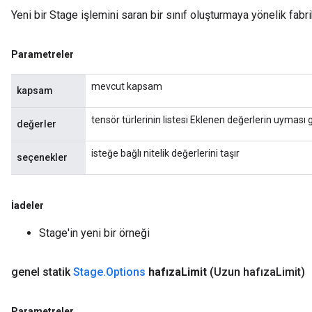
Yeni bir Stage işlemini saran bir sınıf oluşturmaya yönelik fabr
Parametreler
mevcut kapsam
kapsam
tensör türlerinin listesi Eklenen değerlerin uyması ge
değerler
isteğe bağlı nitelik değerlerini taşır
seçenekler
İadeler
Stage'in yeni bir örneği
genel statik
Stage
.
Options
hafıza
Limit
(Uzun hafıza
Limit)
Parametreler