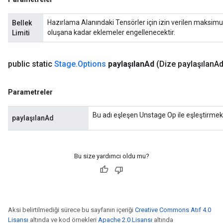
Hazırlama Alanındaki Tensörler için izin verilen maksimum 
Bellek
oluşana kadar eklemeler engellenecektir.
Limiti
public static
Stage
.
Options
paylaşılan
Ad
(Dize paylaşılan
Ad
Parametreler
Bu adı eşleşen Unstage Op ile eşleştirmek
paylaşılanAd
Bu size yardımcı oldu mu?
Aksi belirtilmediği sürece bu sayfanın içeriği
Creative Commons Atıf 4.0
Lisansı
altında ve kod örnekleri
Apache 2.0 Lisansı
altında