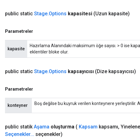
public static
Stage
.
Options
kapasitesi
(Uzun kapasite)
Parametreler
Hazırlama Alanındaki maksimum öğe sayısı. > 0 ise kapas
kapasite
eklentiler bloke olur.
public static
Stage
.
Options
kapsayıcısı
(Dize kapsayıcısı)
Parametreler
Boş değilse bu kuyruk verilen konteynere yerleştirilir. A
konteyner
public statik
Aşama
oluşturma
(
Kapsam
kapsamı
,
Yinelene
Seçenekler
.
.
.
seçenekler)