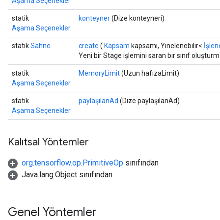
Aşama.Seçenekler
statik
konteyner
(Dize konteyneri)
Aşama.Seçenekler
statik
Sahne
create
(
Kapsam
kapsamı, Yinelenebilir<
İşlen
Yeni bir Stage işlemini saran bir sınıf oluştur
x
statik
MemoryLimit
(Uzun hafızaLimit)
Aşama.Seçenekler
statik
paylaşılanAd
(Dize paylaşılanAd)
Aşama.Seçenekler
Kalıtsal Yöntemler
org.tensorflow.op.PrimitiveOp
sınıfından
Java.lang.Object sınıfından
Genel Yöntemler