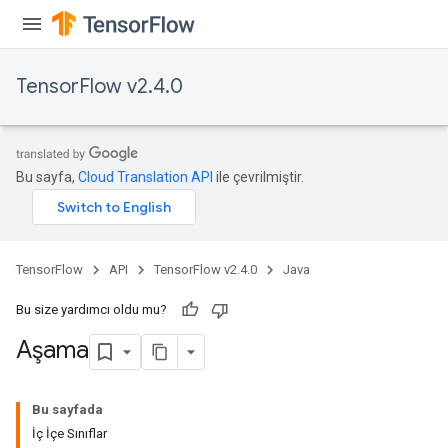
TensorFlow v2.4.0
Bu sayfa,
Cloud Translation API
ile çevrilmiştir.
TensorFlow
API
TensorFlow v2.4.0
Java
Bu size yardımcı oldu mu?
Aşama
Bu sayfada
İç İçe Sınıflar