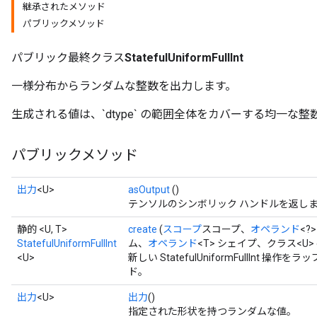
継承されたメソッド
パブリックメソッド
パブリック最終クラス
StatefulUniformFullInt
一様分布からランダムな整数を出力します。
生成される値は、`dtype` の範囲全体をカバーする均一な整
パブリックメソッド
出力
<U>
asOutput
()
テンソルのシンボリック ハンドルを返し
静的 <U, T>
create
(
スコープ
スコープ、
オペランド
<?
x
StatefulUniformFullInt
ム、
オペランド
<T> シェイプ、クラス<U> d
<U>
新しい StatefulUniformFullInt
ド。
出力
<U>
出力
()
指定された形状を持つランダムな値。