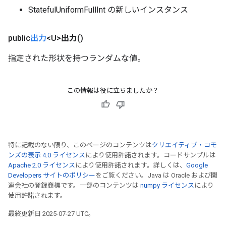
StatefulUniformFullInt の新しいインスタンス
public
出力
<U>
出力
()
指定された形状を持つランダムな値。
この情報は役に立ちましたか？
特に記載のない限り、このページのコンテンツは
クリエイティブ・コモ
ンズの表示 4.0 ライセンス
により使用許諾されます。コードサンプルは
Apache 2.0 ライセンス
により使用許諾されます。詳しくは、
Google
Developers サイトのポリシー
をご覧ください。Java は Oracle および関
連会社の登録商標です。一部のコンテンツは
numpy ライセンス
により
使用許諾されます。
最終更新日 2025-07-27 UTC。