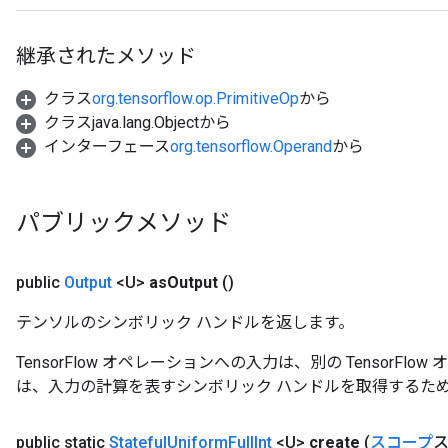
継承されたメソッド
クラス
org.tensorflow.op.PrimitiveOp
から
クラスjava.lang.Objectから
インターフェース
org.tensorflow.Operand
から
パブリックメソッド
public
Output
<U>
as
Output
()
テンソルのシンボリック ハンドルを返します。
TensorFlow オペレーションへの入力は、別の TensorF
は、入力の計算を表すシンボリック ハンドルを取得するた
public static
Stateful
Uniform
Full
Int
<U>
create
(
スコープ