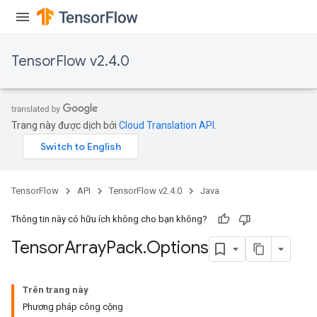
TensorFlow v2.4.0
Trang này được dịch bởi
Cloud Translation API
.
TensorFlow
API
TensorFlow v2.4.0
Java
Thông tin này có hữu ích không cho bạn không?
Tensor
Array
Pack
.
Options
Trên trang này
Phương pháp công cộng