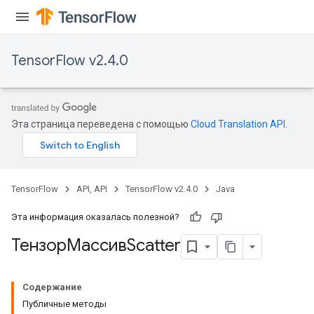
x
TensorFlow v2.4.0
Эта страница переведена с помощью
Cloud Translation API
.
TensorFlow
API, API
TensorFlow v2.4.0
Java
Эта информация оказалась полезной?
ТензорМассивScatter
Содержание
Публичные методы