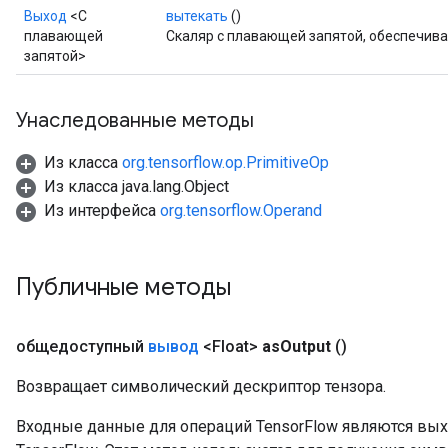
Выход
<С
вытекать
()
плавающей
Скаляр с плавающей запятой, обеспечив
запятой>
Унаследованные методы
Из класса
org.tensorflow.op.PrimitiveOp
Из класса java.lang.Object
Из интерфейса
org.tensorflow.Operand
Публичные методы
общедоступный
вывод
<Float>
as
Output
()
Возвращает символический дескриптор тензора.
Входные данные для операций TensorFlow являются вы