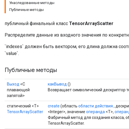
Унаследованные методы
Публичные методы
публичный финальный класс
TensorArrayScatter
Распределите данные из входного значения по конкретн
`indexes` должен быть вектором, его длина должна соо
`value`.
Публичные методы
Выход
<С
какВывод
()
плавающей
Возвращает символический дескриптор т
запятой>
статический <T>
create
(область
области действия
, дескр
TensorArrayScatter
<Integer>, значение
операнда
<T>,
операн
Фабричный метод для создания класса, 
TensorArrayScatter.