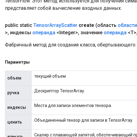
TensorFlow. Этот метод используется для получения сим
представляет собой вычисление входных данных.
public static
Tensor
Array
Scatter
create
(область
области
>
,
индексы
операнда
<Integer>
,
значение
операнда
<T>
Фабричный метод для создания класса, обертывающего н
Параметры
текущий объем
объем
Дескриптор TensorArray.
ручка
Места для записи элементов тензора.
индексы
Объединенный тензор для записи в TensorArray.
ценить
Скаляр с плавающей запятой, обеспечивающий п
втекать