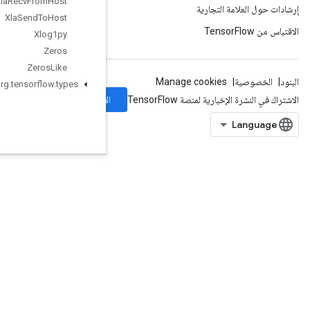
Xla
Recv
From
Host
Xla
Send
To
Host
Xlog1py
Zeros
Zeros
Like
org
.
tensorflow
.
types
الاشتراك