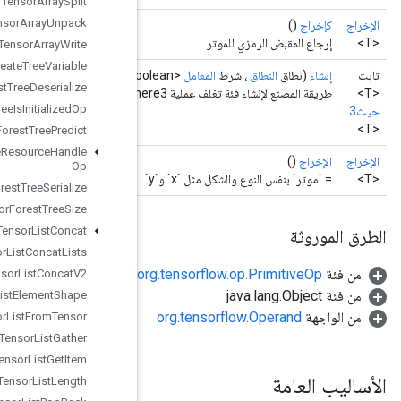
Tensor
Array
Split
Tensor
Array
Unpack
Tensor
Array
Write
Tensor
Forest
Create
Tree
Variable
المعامل
<T> x،
المعامل
<T> y)
Tensor
Forest
Tree
Deserialize
Tensor
Forest
Tree
Is
Initialized
Op
Tensor
Forest
Tree
Predict
Tensor
Forest
Tree
Resource
Handle
Op
Tensor
Forest
Tree
Serialize
Tensor
Forest
Tree
Size
Tensor
List
Concat
Tensor
List
Concat
Lists
Tensor
List
Concat
V2
Tensor
List
Element
Shape
Tensor
List
From
Tensor
Tensor
List
Gather
Tensor
List
Get
Item
Tensor
List
Length