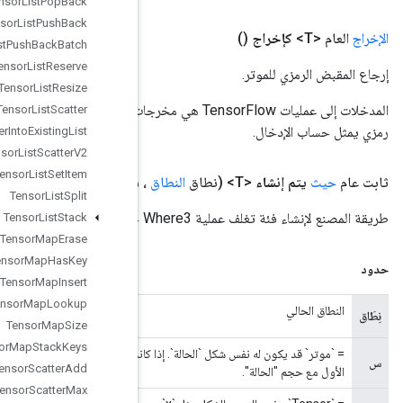
Tensor
List
Pop
Back
Tensor
List
Push
Back
Tensor
List
Push
Back
Batch
Tensor
List
Reserve
Tensor
List
Resize
المدخلات إلى عمليات TensorFlow هي مخرجات عملية TensorFlow أخرى. يتم استخدام هذه الطريقة للحصول على مقبض
Tensor
List
Scatter
Tensor
List
Scatter
Into
Existing
List
Tensor
List
Scatter
V2
Tensor
List
Set
Item
 شرط
المعامل
<Boolean>،
المعامل
<T> x،
المعامل
<T> y)
Tensor
List
Split
Tensor
List
Stack
Tensor
Map
Erase
Tensor
Map
Has
Key
Tensor
Map
Insert
Tensor
Map
Lookup
Tensor
Map
Size
Tensor
Map
Stack
Keys
= `موتر` قد يكون له نفس شكل `الحالة`. إذا كانت "الحالة" هي المرتبة 1، فقد يكون لـ "x" ترتيب أعلى، ولكن يجب أن يتطابق بُعدها
Tensor
Scatter
Add
Tensor
Scatter
Max