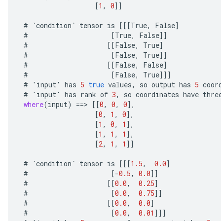
[
1
,
0
]]
#
`
condition
`
tensor
is
[[[
True
,
False
]
#
[
True
,
False
]]
#
[[
False
,
True
]
#
[
False
,
True
]]
#
[[
False
,
False
]
#
[
False
,
True
]]]
#
'
input
'
has
5
true
values
,
so
output
has
5
coor
#
'
input
'
has
rank
of
3
,
so
coordinates
have
thre
where
(
input
)
==
>
[[
0
,
0
,
0
]
,
[
0
,
1
,
0
]
,
[
1
,
0
,
1
]
,
[
1
,
1
,
1
]
,
[
2
,
1
,
1
]]
#
`
condition
`
tensor
is
[[[
1.5
,
0.0
]
#
[-
0.5
,
0.0
]]
#
[[
0.0
,
0.25
]
#
[
0.0
,
0.75
]]
#
[[
0.0
,
0.0
]
#
[
0.0
,
0.01
]]]