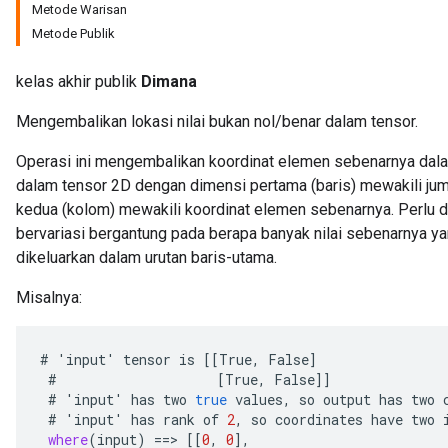
Metode Warisan
Metode Publik
kelas akhir publik
Dimana
Mengembalikan lokasi nilai bukan nol/benar dalam tensor.
Operasi ini mengembalikan koordinat elemen sebenarnya dalam
dalam tensor 2D dengan dimensi pertama (baris) mewakili ju
kedua (kolom) mewakili koordinat elemen sebenarnya. Perlu di
bervariasi bergantung pada berapa banyak nilai sebenarnya ya
dikeluarkan dalam urutan baris-utama.
Misalnya:
#
'
input
'
tensor
is
[[
True
,
False
]
#
[
True
,
False
]]
x
#
'
input
'
has
two
true
values
,
so
output
has
two
#
'
input
'
has
rank
of
2
,
so
coordinates
have
two
where
(
input
)
==
>
[[
0
,
0
]
,