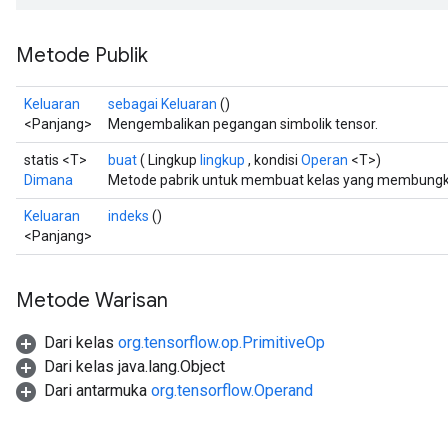
Metode Publik
Keluaran
sebagai Keluaran
()
<Panjang>
Mengembalikan pegangan simbolik tensor.
statis <T>
buat
( Lingkup
lingkup
, kondisi
Operan
<T>)
Dimana
Metode pabrik untuk membuat kelas yang membungku
Keluaran
indeks
()
<Panjang>
Metode Warisan
Dari kelas
org.tensorflow.op.PrimitiveOp
Dari kelas java.lang.Object
Dari antarmuka
org.tensorflow.Operand