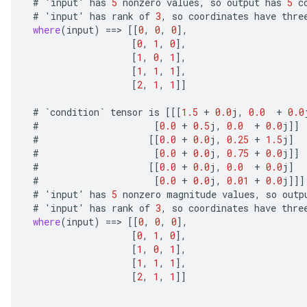
#
'
input
'
has
5
nonzero
values
,
so
output
has
5
c
#
'
input
'
has
rank
of
3
,
so
coordinates
have
thre
where
(
input
)
==
>
[[
0
,
0
,
0
]
,
[
0
,
1
,
0
]
,
[
1
,
0
,
1
]
,
[
1
,
1
,
1
]
,
[
2
,
1
,
1
]]
#
`
condition
`
tensor
is
[[[
1.5
+
0.0
j
,
0.0
+
0.0
#
[
0.0
+
0.5
j
,
0.0
+
0.0
j
]]
#
[[
0.0
+
0.0
j
,
0.25
+
1.5
j
]
#
[
0.0
+
0.0
j
,
0.75
+
0.0
j
]]
#
[[
0.0
+
0.0
j
,
0.0
+
0.0
j
]
#
[
0.0
+
0.0
j
,
0.01
+
0.0
j
]]]
#
'
input
'
has
5
nonzero
magnitude
values
,
so
outp
#
'
input
'
has
rank
of
3
,
so
coordinates
have
thre
where
(
input
)
==
>
[[
0
,
0
,
0
]
,
[
0
,
1
,
0
]
,
[
1
,
0
,
1
]
,
[
1
,
1
,
1
]
,
[
2
,
1
,
1
]]