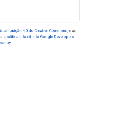
de atribuição 4.0 do Creative Commons
, e as
e as
políticas do site do Google Developers
.
 numpy
.