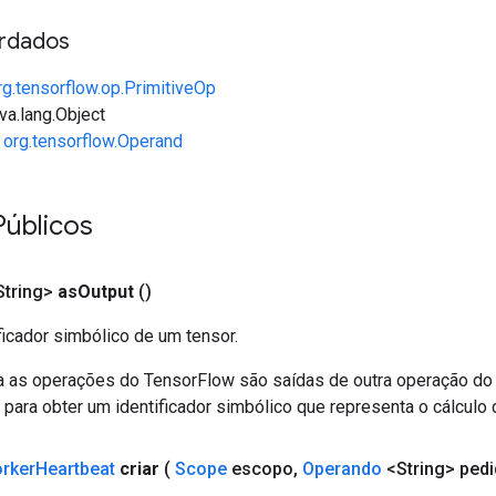
rdados
rg.tensorflow.op.PrimitiveOp
va.lang.Object
e
org.tensorflow.Operand
Públicos
tring>
as
Output
()
ficador simbólico de um tensor.
a as operações do TensorFlow são saídas de outra operação do
ara obter um identificador simbólico que representa o cálculo 
rker
Heartbeat
criar
(
Scope
escopo
,
Operando
<String> pedi