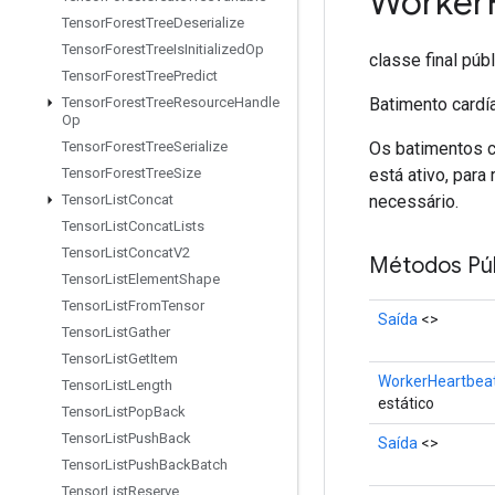
Worker
Tensor
Forest
Tree
Deserialize
Tensor
Forest
Tree
Is
Initialized
Op
classe final púb
Tensor
Forest
Tree
Predict
Batimento cardía
Tensor
Forest
Tree
Resource
Handle
Op
Os batimentos c
Tensor
Forest
Tree
Serialize
está ativo, para
Tensor
Forest
Tree
Size
necessário.
Tensor
List
Concat
Tensor
List
Concat
Lists
Tensor
List
Concat
V2
Métodos Púb
Tensor
List
Element
Shape
Tensor
List
From
Tensor
Saída
<>
Tensor
List
Gather
Tensor
List
Get
Item
WorkerHeartbea
Tensor
List
Length
estático
Tensor
List
Pop
Back
Tensor
List
Push
Back
Saída
<>
Tensor
List
Push
Back
Batch
Tensor
List
Reserve