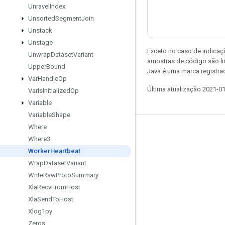
Unravel
Index
Unsorted
Segment
Join
Unstack
Unstage
Exceto no caso de indicaç
Unwrap
Dataset
Variant
amostras de código são l
Upper
Bound
Java é uma marca registra
Var
Handle
Op
Última atualização 2021-0
Var
Is
Initialized
Op
Variable
Variable
Shape
Where
Permanecer conectado
Where3
Blog
Worker
Heartbeat
Wrap
Dataset
Variant
Fórum
Write
Raw
Proto
Summary
GitHub
Xla
Recv
From
Host
Twitter
Xla
Send
To
Host
Xlog1py
YouTube
Zeros