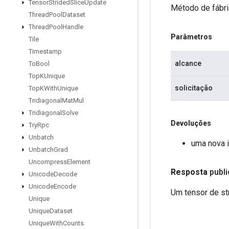
Tensor
Strided
Slice
Update
Método de fábri
Thread
Pool
Dataset
Thread
Pool
Handle
Parâmetros
Tile
Timestamp
alcance
To
Bool
Top
KUnique
solicitação
Top
KWith
Unique
Tridiagonal
Mat
Mul
Tridiagonal
Solve
Devoluções
Try
Rpc
Unbatch
uma nova 
Unbatch
Grad
Uncompress
Element
Resposta
publ
Unicode
Decode
Unicode
Encode
Um tensor de st
Unique
Unique
Dataset
Unique
With
Counts