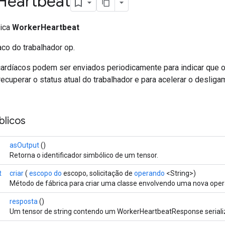
Heartbeat
lica
WorkerHeartbeat
co do trabalhador op.
ardíacos podem ser enviados periodicamente para indicar que 
 recuperar o status atual do trabalhador e para acelerar o desli
licos
asOutput
()
Retorna o identificador simbólico de um tensor.
t
criar
(
escopo do
escopo, solicitação de
operando
<String>)
Método de fábrica para criar uma classe envolvendo uma nova ope
resposta
()
Um tensor de string contendo um WorkerHeartbeatResponse serial