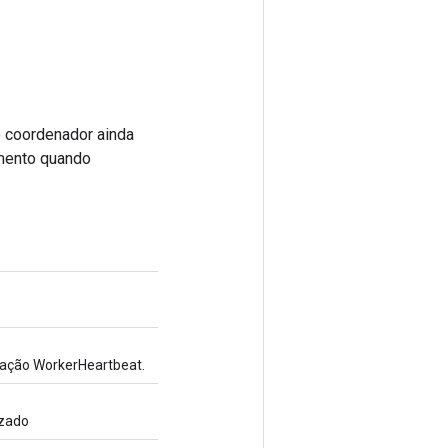
o coordenador ainda
gamento quando
ração WorkerHeartbeat.
izado