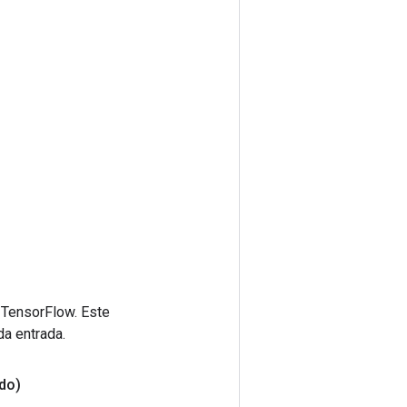
 TensorFlow. Este
da entrada.
do)