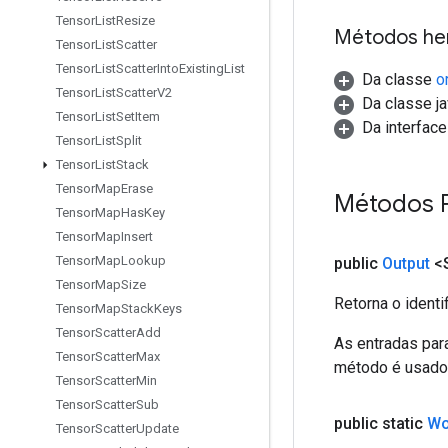
Tensor
List
Resize
Métodos he
Tensor
List
Scatter
Tensor
List
Scatter
Into
Existing
List
Da classe
o
Tensor
List
Scatter
V2
Da classe ja
Tensor
List
Set
Item
Da interfac
Tensor
List
Split
Tensor
List
Stack
Tensor
Map
Erase
Métodos 
Tensor
Map
Has
Key
Tensor
Map
Insert
Tensor
Map
Lookup
public
Output
<S
Tensor
Map
Size
Retorna o identi
Tensor
Map
Stack
Keys
Tensor
Scatter
Add
As entradas par
Tensor
Scatter
Max
método é usado p
Tensor
Scatter
Min
Tensor
Scatter
Sub
public static
Wo
Tensor
Scatter
Update