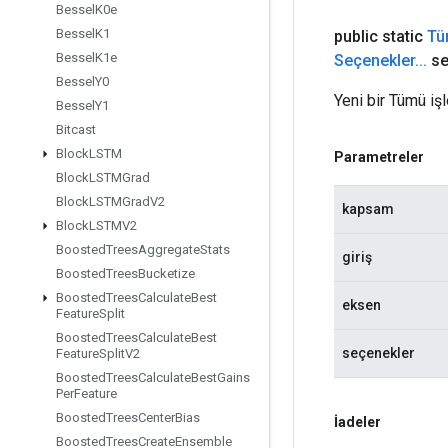
Bessel
K0e
Bessel
K1
public static
Tü
Bessel
K1e
Seçenekler
.
.
.
se
Bessel
Y0
Yeni bir Tümü işl
Bessel
Y1
Bitcast
Block
LSTM
Parametreler
Block
LSTMGrad
Block
LSTMGrad
V2
kapsam
Block
LSTMV2
Boosted
Trees
Aggregate
Stats
giriş
Boosted
Trees
Bucketize
Boosted
Trees
Calculate
Best
eksen
Feature
Split
Boosted
Trees
Calculate
Best
seçenekler
Feature
Split
V2
Boosted
Trees
Calculate
Best
Gains
Per
Feature
Boosted
Trees
Center
Bias
İadeler
Boosted
Trees
Create
Ensemble