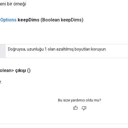
eni bir örneği
.
Options
keep
Dims
(Boolean keep
Dims)
Doğruysa, uzunluğu 1 olan azaltılmış boyutları koruyun.
olean>
çıkışı
()
.
Bu size yardımcı oldu mu?