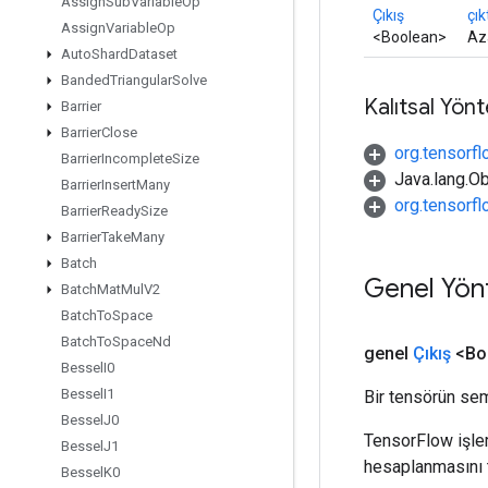
Assign
Sub
Variable
Op
Çıkış
çık
Assign
Variable
Op
<Boolean>
Aza
Auto
Shard
Dataset
Banded
Triangular
Solve
Kalıtsal Yön
Barrier
Barrier
Close
org.tensorfl
Barrier
Incomplete
Size
Java.lang.Ob
Barrier
Insert
Many
org.tensorf
Barrier
Ready
Size
Barrier
Take
Many
Batch
Genel Yön
Batch
Mat
Mul
V2
Batch
To
Space
Batch
To
Space
Nd
genel
Çıkış
<Bo
Bessel
I0
Bessel
I1
Bir tensörün sem
Bessel
J0
TensorFlow işleml
Bessel
J1
hesaplanmasını t
Bessel
K0