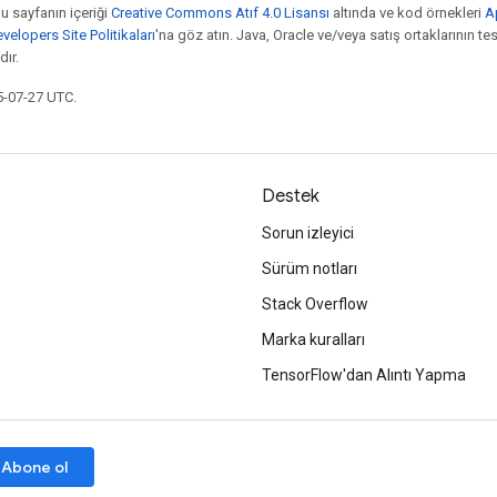
bu sayfanın içeriği
Creative Commons Atıf 4.0 Lisansı
altında ve kod örnekleri
A
elopers Site Politikaları
'na göz atın. Java, Oracle ve/veya satış ortaklarının tesc
ır.
5-07-27 UTC.
Destek
Sorun izleyici
Sürüm notları
Stack Overflow
Marka kuralları
TensorFlow'dan Alıntı Yapma
Abone ol