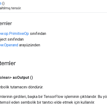
tı
()
ltılmış tensör.
temler
ow.op.PrimitiveOp
sınıfından
ject sınıfından
low.Operand
arayüzünden
temler
olean>
as
Output
()
bolik tutamacını döndürür.
erinin girdileri, başka bir TensorFlow işleminin çıktılarıdır. Bu yö
emsil eden sembolik bir tanıtıcı elde etmek için kullanılır.