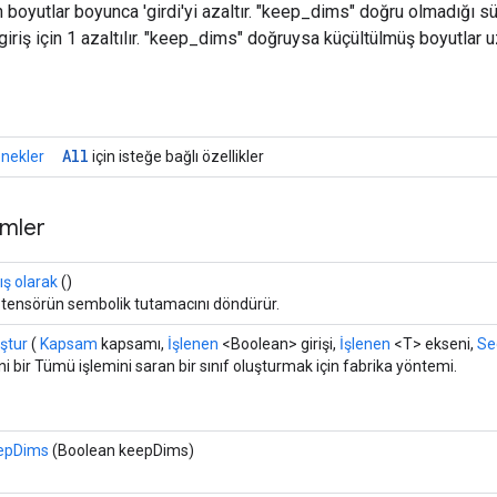
n boyutlar boyunca 'girdi'yi azaltır. "keep_dims" doğru olmadığı s
iriş için 1 azaltılır. "keep_dims" doğruysa küçültülmüş boyutlar u
r
All
nekler
için isteğe bağlı özellikler
mler
ış olarak
()
r tensörün sembolik tutamacını döndürür.
ştur
(
Kapsam
kapsamı,
İşlenen
<Boolean> girişi,
İşlenen
<T> ekseni,
Se
i bir Tümü işlemini saran bir sınıf oluşturmak için fabrika yöntemi.
epDims
(Boolean keepDims)