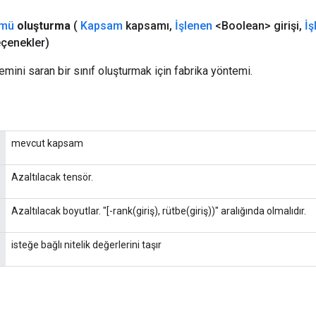
mü
oluşturma
(
Kapsam
kapsamı
,
İşlenen
<Boolean> girişi
,
İş
çenekler)
emini saran bir sınıf oluşturmak için fabrika yöntemi.
mevcut kapsam
Azaltılacak tensör.
Azaltılacak boyutlar. "[-rank(giriş), rütbe(giriş))" aralığında olmalıdır.
isteğe bağlı nitelik değerlerini taşır