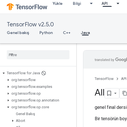
Yükle
Bilgi
API
TensorFlow v2.5.0
Genel bakış
Python
C++
Java
Tensor
Flow for Java
TensorFlow
API
org
.
tensorflow
org
.
tensorflow
.
examples
All
org
.
tensorflow
.
op
org
.
tensorflow
.
op
.
annotation
genel final ders
org
.
tensorflow
.
op
.
core
Genel Bakış
Bir tensörün boy
Abort