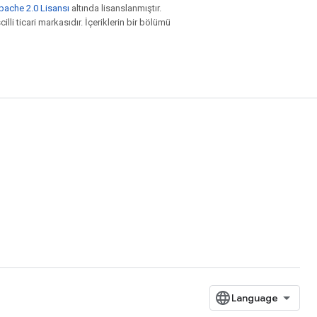
pache 2.0 Lisansı
altında lisanslanmıştır.
illi ticari markasıdır. İçeriklerin bir bölümü