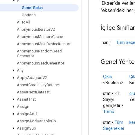
All
'Eksen'de verile
Genel Bakış
"eksen"deki her g
Options
All
To
All
İç İçe Sınıfla
Anonymous
Iterator
V2
Anonymous
Memory
Cache
sınıf
Tüm.Seçe
Anonymous
Multi
Device
Iterator
Anonymous
Random
Seed
Generator
Genel Yönte
Anonymous
Seed
Generator
Any
Çıkış
Çık
Apply
Adagrad
V2
<Boolean>
Bi
Assert
Cardinality
Dataset
Assert
Next
Dataset
statik <T
olu
Sayıyı
Yen
Assert
That
genişletir>
Assign
Tümü
Assign
Add
Assign
Add
Variable
Op
statik
Tüm
ke
Seçenekler
Assign
Sub