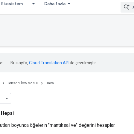
Ekosistem
Daha fazla
Bu sayfa,
Cloud Translation API
ile çevrilmiştir.
TensorFlow v2.5.0
Java
i
Hepsi
utları boyunca öğelerin "mantıksal ve" değerini hesaplar.