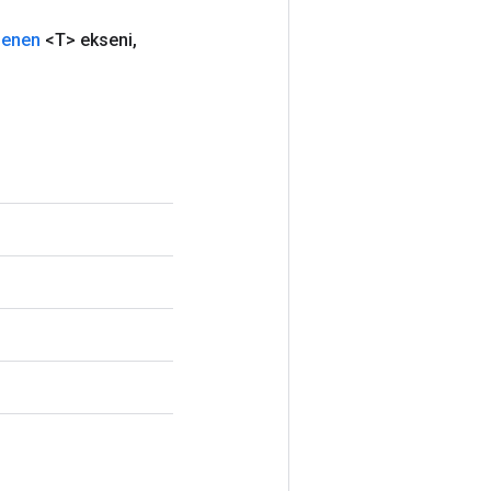
lenen
<T> ekseni
,