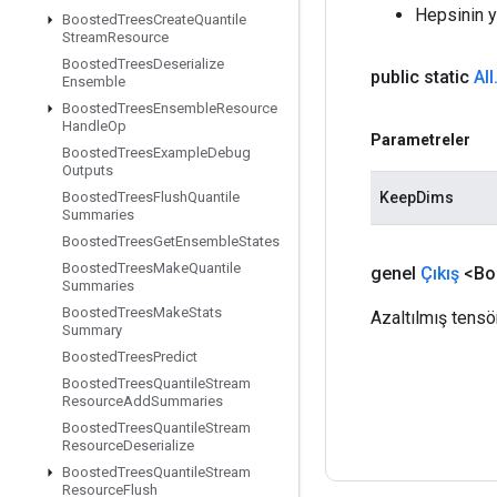
Hepsinin y
Boosted
Trees
Create
Quantile
Stream
Resource
Boosted
Trees
Deserialize
public static
All
Ensemble
Boosted
Trees
Ensemble
Resource
Handle
Op
Parametreler
Boosted
Trees
Example
Debug
Outputs
KeepDims
Boosted
Trees
Flush
Quantile
Summaries
Boosted
Trees
Get
Ensemble
States
Boosted
Trees
Make
Quantile
genel
Çıkış
<Bo
Summaries
Boosted
Trees
Make
Stats
Azaltılmış tensör
Summary
Boosted
Trees
Predict
Boosted
Trees
Quantile
Stream
Resource
Add
Summaries
Boosted
Trees
Quantile
Stream
Resource
Deserialize
Boosted
Trees
Quantile
Stream
Resource
Flush