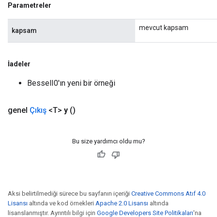
Parametreler
Flush
mevcut kapsam
kapsam
eHandleOp
İadeler
BesselI0'ın yeni bir örneği
ureSplit
genel
Çıkış
<T>
y
()
Bu size yardımcı oldu mu?
Aksi belirtilmediği sürece bu sayfanın içeriği
Creative Commons Atıf 4.0
Lisansı
altında ve kod örnekleri
Apache 2.0 Lisansı
altında
lisanslanmıştır. Ayrıntılı bilgi için
Google Developers Site Politikaları
'na