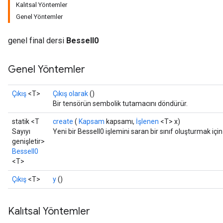
Kalıtsal Yöntemler
Genel Yöntemler
genel final dersi
BesselI0
Genel Yöntemler
Çıkış
<T>
Çıkış olarak
()
Bir tensörün sembolik tutamacını döndürür.
statik <T
create
(
Kapsam
kapsamı,
İşlenen
<T> x)
Sayıyı
Yeni bir BesselI0 işlemini saran bir sınıf oluşturmak içi
genişletir>
BesselI0
<T>
Çıkış
<T>
y
()
t
Kalıtsal Yöntemler