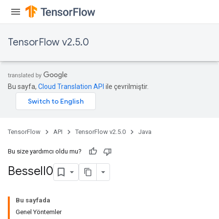
TensorFlow v2.5.0
Bu sayfa,
Cloud Translation API
ile çevrilmiştir.
TensorFlow
API
TensorFlow v2.5.0
Java
Bu size yardımcı oldu mu?
Bessel
I0
Bu sayfada
Genel Yöntemler