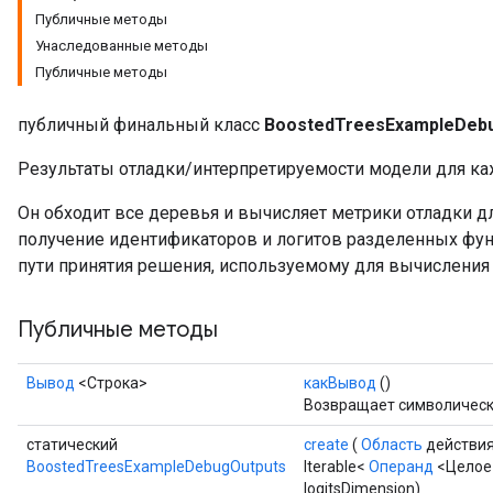
Публичные методы
Унаследованные методы
Публичные методы
публичный финальный класс
BoostedTreesExampleDeb
Результаты отладки/интерпретируемости модели для ка
Он обходит все деревья и вычисляет метрики отладки 
получение идентификаторов и логитов разделенных фун
пути принятия решения, используемому для вычисления
Flush
Публичные методы
eHandleOp
Вывод
<Строка>
какВывод
()
Возвращает символически
статический
create
(
Область
действия
BoostedTreesExampleDebugOutputs
Iterable<
Операнд
<Целое>
ureSplit
logitsDimension)