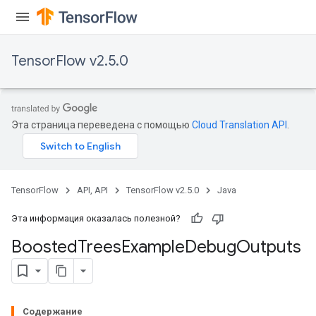
TensorFlow v2.5.0
Эта страница переведена с помощью
Cloud Translation API
.
t
TensorFlow
API, API
TensorFlow v2.5.0
Java
Эта информация оказалась полезной?
Boosted
Trees
Example
Debug
Outputs
source
leOp
Содержание