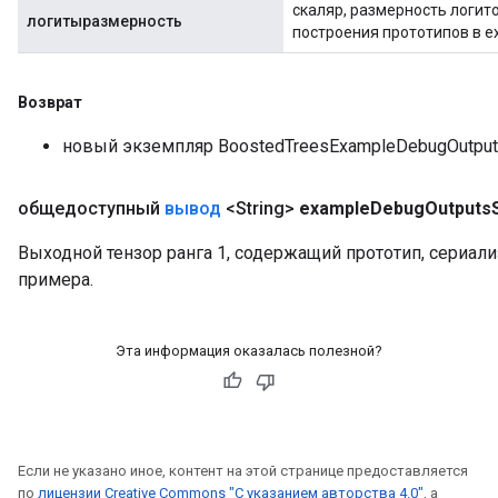
скаляр, размерность логит
логитыразмерность
построения прототипов в ex
Возврат
новый экземпляр BoostedTreesExampleDebugOutpu
общедоступный
вывод
<String>
example
Debug
Outputs
Выходной тензор ранга 1, содержащий прототип, сериал
примера.
Эта информация оказалась полезной?
Если не указано иное, контент на этой странице предоставляется
по
лицензии Creative Commons "С указанием авторства 4.0"
, а