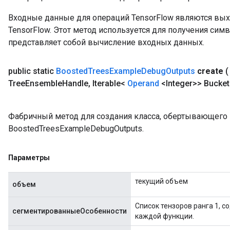
Входные данные для операций TensorFlow являются вы
TensorFlow. Этот метод используется для получения сим
представляет собой вычисление входных данных.
public static
Boosted
Trees
Example
Debug
Outputs
create
Tree
Ensemble
Handle
,
Iterable<
Operand
<Integer>> Bucket
Фабричный метод для создания класса, обертывающег
BoostedTreesExampleDebugOutputs.
Параметры
текущий объем
объем
Список тензоров ранга 1, 
сегментированныеОсобенности
каждой функции.