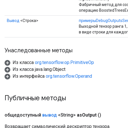
Фабричный метод для со
операцию BoostedTreesE
Вывод
<Строка>
примерыDebugOutputsSeri
Выходной тензор ранга 1
в виде строки для каждо
Унаследованные методы
Из класса
org.tensorflow.op.PrimitiveOp
Из класса java.lang.Object
Из интерфейса
org.tensorflow.Operand
Публичные методы
общедоступный
вывод
<String>
as
Output
()
Возвращает символический дескриптор тензора.