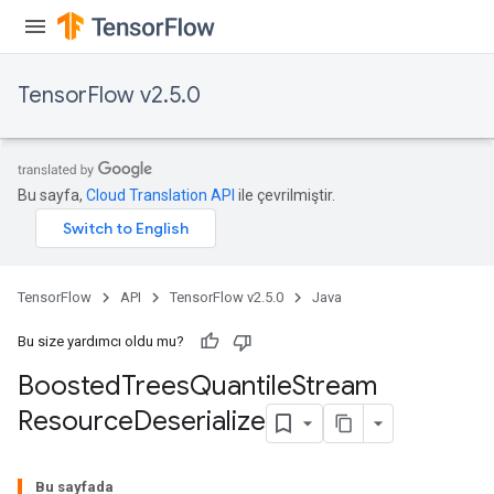
TensorFlow v2.5.0
source
leOp
Bu sayfa,
Cloud Translation API
ile çevrilmiştir.
TensorFlow
API
TensorFlow v2.5.0
Java
Bu size yardımcı oldu mu?
Boosted
Trees
Quantile
Stream
Resource
Deserialize
Bu sayfada