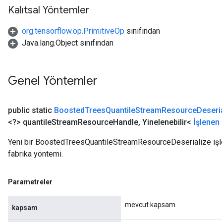
Kalıtsal Yöntemler
org.tensorflow.op.PrimitiveOp
sınıfından
Java.lang.Object sınıfından
Genel Yöntemler
public static
Boosted
Trees
Quantile
Stream
Resource
Deseri
<?> quantile
Stream
Resource
Handle
,
Yinelenebilir<
İşlenen
Yeni bir BoostedTreesQuantileStreamResourceDeserialize işlem
fabrika yöntemi.
Parametreler
mevcut kapsam
kapsam