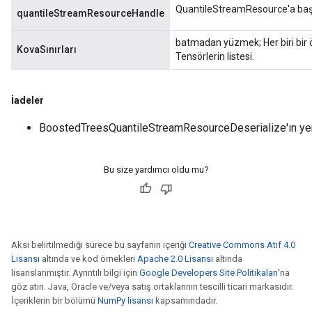
QuantileStreamResource'a başv
quantileStreamResourceHandle
batmadan yüzmek; Her biri bir öz
KovaSınırları
Tensörlerin listesi.
İadeler
BoostedTreesQuantileStreamResourceDeserialize'ın yeni
Bu size yardımcı oldu mu?
Aksi belirtilmediği sürece bu sayfanın içeriği
Creative Commons Atıf 4.0
Lisansı
altında ve kod örnekleri
Apache 2.0 Lisansı
altında
lisanslanmıştır. Ayrıntılı bilgi için
Google Developers Site Politikaları
'na
göz atın. Java, Oracle ve/veya satış ortaklarının tescilli ticari markasıdır.
İçeriklerin bir bölümü
NumPy lisansı
kapsamındadır.