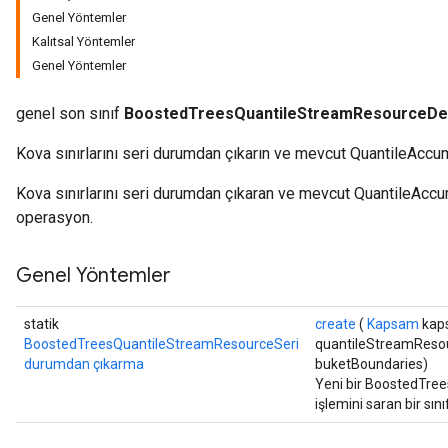
Genel Yöntemler
Flush
Kalıtsal Yöntemler
Genel Yöntemler
eHandleOp
genel son sınıf
BoostedTreesQuantileStreamResourceDes
Kova sınırlarını seri durumdan çıkarın ve mevcut QuantileAccumu
ureSplit
Kova sınırlarını seri durumdan çıkaran ve mevcut QuantileAccumu
operasyon.
Genel Yöntemler
statik
create
(
Kapsam
kap
BoostedTreesQuantileStreamResourceSeri
quantileStreamResou
durumdan çıkarma
buketBoundaries)
Yeni bir BoostedTre
işlemini saran bir sı