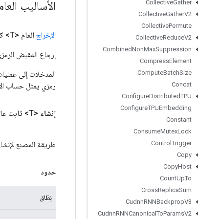
الأساليب العام
Collective
Gather
Collective
Gather
V2
Collective
Permute
الإخراج
العام <T>
ك
Collective
Reduce
V2
Combined
Non
Max
Suppression
إرجاع المقبض الرمزي
Compress
Element
Compute
Batch
Size
Concat
رمزي يمثل حساب الإ
Configure
Distributed
TPU
Configure
TPUEmbedding
إنشاء
<T> ثابت عام
Constant
Consume
Mutex
Lock
Control
Trigger
طريقة المصنع لإنشاء فئة تلتف حول
Copy
Copy
Host
حدود
Count
Up
To
Cross
Replica
Sum
نِطَاق
Cudnn
RNNBackprop
V3
Cudnn
RNNCanonical
To
Params
V2