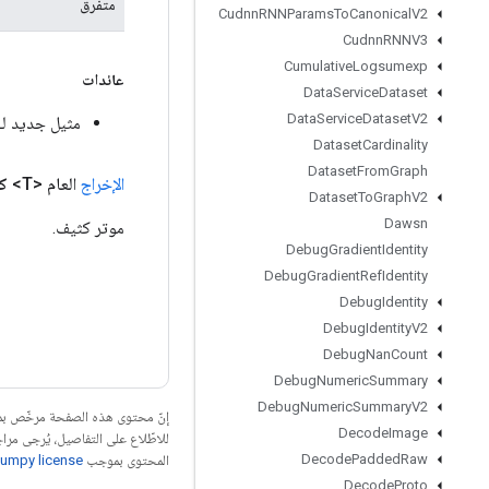
متفرق
Cudnn
RNNParams
To
Canonical
V2
Cudnn
RNNV3
Cumulative
Logsumexp
عائدات
Data
Service
Dataset
Data
Service
Dataset
V2
مثيل جديد لـ RSparseMatrixToDense
Dataset
Cardinality
Dataset
From
Graph
الإخراج
العام <T>
كث
Dataset
To
Graph
V2
Dawsn
موتر كثيف.
Debug
Gradient
Identity
Debug
Gradient
Ref
Identity
Debug
Identity
Debug
Identity
V2
Debug
Nan
Count
Debug
Numeric
Summary
Debug
Numeric
Summary
V2
إنّ محتوى هذه الصفحة مرخّص 
Decode
Image
للاطّلاع على التفاصيل، يُرجى مرا
Decode
Padded
Raw
المحتوى بموجب
umpy license
Decode
Proto