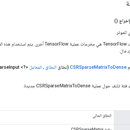
ة
إخراج
()
 للموتر.
المدخلات إلى عمليات TensorFlow هي مخرجات عملية rFlow
دخال.
Dense
To
Matrix
CSRSparse
(نطاق
النطاق
،
المعامل
<?> sparse
Input، نوع Class<T>)
 عملية CSRSparseMatrixToDense جديدة.
النطاق الحالي
دفعة CSRSparseMatrix.