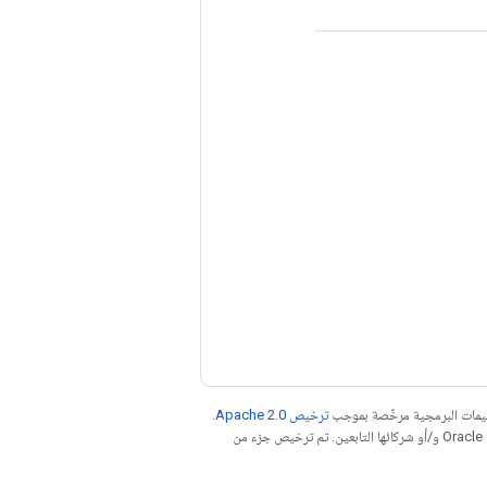
عليمات البرمجية مرخّصة بموجب
ترخيص Apache 2.0‏
.
. إنّ Java هي علامة تجارية مسجَّلة لشركة Oracle و/أو شركائها التابعين. تم ترخيص جزء من