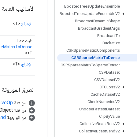
Boosted
Trees
Update
Ensemble
الأساليب العامة
Boosted
Trees
Update
Ensemble
V2
Broadcast
Dynamic
Shape
الإخراج
<T>
Broadcast
Gradient
Args
Broadcast
To
ثابت <T>
Bucketize
eMatrixToDense
CSRSparse
Matrix
Components
<T>
CSRSparse
Matrix
To
Dense
الإخراج
<T>
CSRSparse
Matrix
To
Sparse
Tensor
CSVDataset
CSVDataset
V2
CTCLoss
V2
الطرق الموروثة
Cache
Dataset
V2
Check
Numerics
V2
من فئة
tiveOp
Choose
Fastest
Dataset
من فئة java.lang.Object
Clip
By
Value
من الواجهة
and
Collective
Bcast
Recv
V2
Collective
Bcast
Send
V2