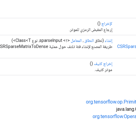
كإخراج
()
إرجاع المقبض الرمزي للموتر.
إنشاء
(نطاق
النطاق
،
المعامل
<؟> sparseInput، نوع Class<T>)
CSRSpars
طريقة المصنع لإنشاء فئة تلتف حول عملية CSRSparseMatrixToDense جديدة.
إخراج كثيف
()
موتر كثيف.
org.tensorflow.op.Primi
org.tensorflow.Oper