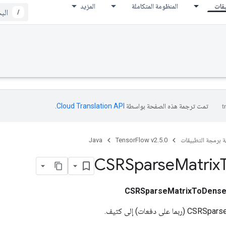
يقات
المنظومة المتكاملة
المزيد
/
تمت ترجمة هذه الصفحة بواسطة
Cloud Translation API‏
.
ة برمجة التطبيقات
TensorFlow v2.5.0
Java
CSRSparse
Matrix
CSRSparseMatrixToDens