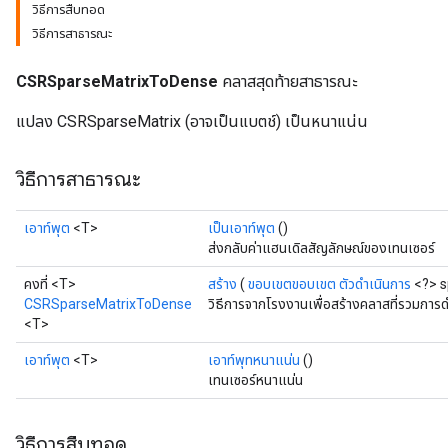
วิธีการสืบทอด
วิธีการสาธารณะ
CSRSparseMatrixToDense
คลาสสุดท้ายสาธารณะ
แปลง CSRSparseMatrix (อาจเป็นแบตช์) เป็นหนาแน่น
วิธีการสาธารณะ
เอาท์พุต
<T>
เป็นเอาท์พุต
()
ส่งกลับค่าแฮนเดิลสัญลักษณ์ของเทนเซอร์
คงที่ <T>
สร้าง
(
ขอบเขตขอบเขต
ตัวดำเนินการ
<?> s
CSRSparseMatrixToDense
วิธีการจากโรงงานเพื่อสร้างคลาสที่รวมก
<T>
เอาท์พุต
<T>
เอาท์พุทหนาแน่น
()
เทนเซอร์หนาแน่น
วิธีการสืบทอด