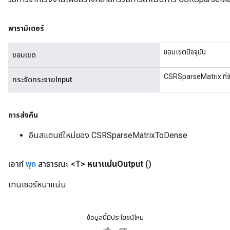
พารามิเตอร์
ขอบเขตปัจจุบัน
ขอบเขต
CSRSparseMatrix ที่จัด
กระจัดกระจายInput
การส่งคืน
อินสแตนซ์ใหม่ของ CSRSparseMatrixToDense
เอาท์
พุท
สาธารณะ <T>
หนาแน่นOutput
()
เทนเซอร์หนาแน่น
ข้อมูลนี้มีประโยชน์ไหม