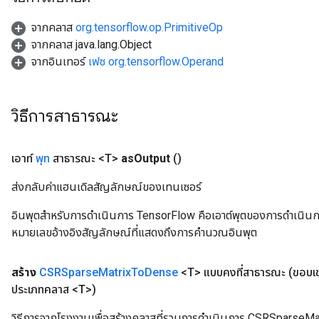
จากคลาส
org.tensorflow.op.PrimitiveOp
จากคลาส java.lang.Object
จากอินเทอร์
เฟซ org.tensorflow.Operand
วิธีการสาธารณะ
เอาท์
พุท
สาธารณะ <T>
as
Output
()
ส่งกลับค่าแฮนเดิลสัญลักษณ์ของเทนเซอร์
อินพุตสำหรับการดำเนินการ TensorFlow คือเอาต์พุตของการดำเนินการ T
หมายเลขอ้างอิงสัญลักษณ์ที่แสดงถึงการคำนวณอินพุต
สร้าง
CSRSparse
Matrix
To
Dense
<T> แบบคงที่สาธารณะ
(ขอบ
ประเภทคลาส <T>)
วิธีการจากโรงงานเพื่อสร้างคลาสที่รวมการดำเนินการ CSRSparseM