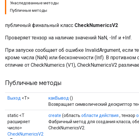
Унаследованные методы
Публичные методы
публичный финальный класс
CheckNumericsV2
Проверяет тензор на наличие значений NaN, -Inf и +Inf.
При запуске сообщает об ошибке InvalidArgument, если т
кроме числа (NaN) или бесконечности (Inf). В противном
отличие от CheckNumerics (V1), CheckNumericsV2 различа
Публичные методы
Выход
<Т>
какВывод
()
Возвращает символический дескриптор тен
static <T
create
(область
области действия
, тензор
о
расширяет
Фабричный метод для создания класса, о
число>
CheckNumericsV2.
CheckNumericsV2