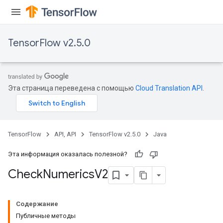
TensorFlow v2.5.0
ureSplit
Эта страница переведена с помощью
Cloud Translation API
.
TensorFlow
API, API
TensorFlow v2.5.0
Java
Эта информация оказалась полезной?
Check
Numerics
V2
Содержание
Публичные методы