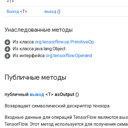
<T>
Выход
<Т>
выход
()
Унаследованные методы
Из класса
org.tensorflow.op.PrimitiveOp
Из класса java.lang.Object
Из интерфейса
org.tensorflow.Operand
Публичные методы
публичный
вывод
<T>
as
Output
()
Возвращает символический дескриптор тензора.
Входные данные для операций TensorFlow являются вы
TensorFlow. Этот метод используется для получения сим