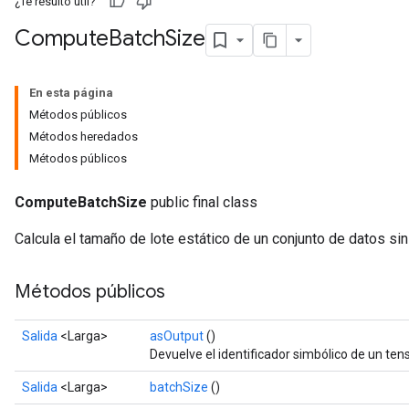
¿Te resultó útil?
Compute
Batch
Size
En esta página
Métodos públicos
Métodos heredados
Métodos públicos
ComputeBatchSize
public final class
Calcula el tamaño de lote estático de un conjunto de datos sin
Métodos públicos
Salida
<Larga>
asOutput
()
Devuelve el identificador simbólico de un tens
Salida
<Larga>
batchSize
()