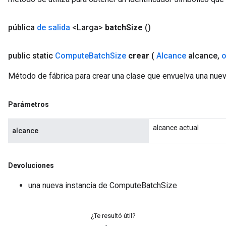
pública
de salida
<Larga>
batch
Size
()
public static
Compute
Batch
Size
crear
(
Alcance
alcance
,
o
Método de fábrica para crear una clase que envuelva una nu
Parámetros
alcance actual
alcance
Devoluciones
una nueva instancia de ComputeBatchSize
¿Te resultó útil?