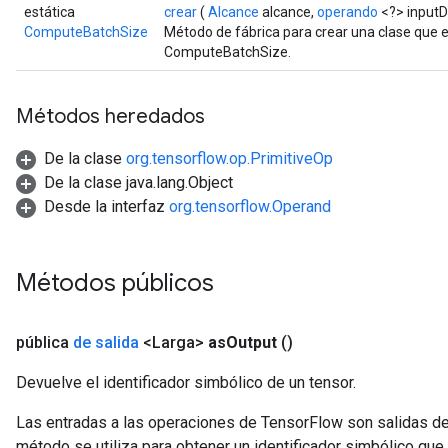
estática
crear
(
Alcance
alcance,
operando
<?> inputD
ComputeBatchSize
Método de fábrica para crear una clase que
ComputeBatchSize.
Métodos heredados
De la clase
org.tensorflow.op.PrimitiveOp
De la clase java.lang.Object
Desde la interfaz
org.tensorflow.Operand
Métodos públicos
pública
de salida
<Larga>
as
Output
()
Devuelve el identificador simbólico de un tensor.
Las entradas a las operaciones de TensorFlow son salidas de
método se utiliza para obtener un identificador simbólico que 