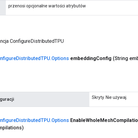
przenosi opcjonalne wartości atrybutów
ncja ConfigureDistributedTPU
nfigure
Distributed
TPU
.
Options
embedding
Config
(String em
Skryty. Nie używaj.
guracji
nfigure
Distributed
TPU
.
Options
Enable
Whole
Mesh
Compilati
pilations)