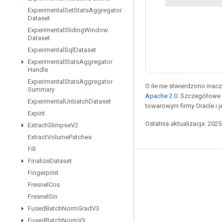
Experimental
Set
Stats
Aggregator
Dataset
Experimental
Sliding
Window
Dataset
Experimental
Sql
Dataset
Experimental
Stats
Aggregator
Handle
Experimental
Stats
Aggregator
O ile nie stwierdzono inacze
Summary
Apache 2.0
. Szczegółowe 
Experimental
Unbatch
Dataset
towarowym firmy Oracle i 
Expint
Ostatnia aktualizacja: 202
Extract
Glimpse
V2
Extract
Volume
Patches
Fill
Finalize
Dataset
Pozostawaj w kontakcie
Fingerprint
Blog
Fresnel
Cos
Fresnel
Sin
Forum
Fused
Batch
Norm
Grad
V3
GitHub
Fused
Batch
Norm
V3