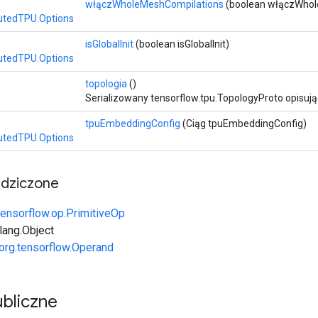
włączWholeMeshCompilations
(boolean włączWhol
butedTPU.Options
isGlobalInit
(boolean isGlobalInit)
butedTPU.Options
topologia
()
Serializowany tensorflow.tpu.TopologyProto opisują
tpuEmbeddingConfig
(Ciąg tpuEmbeddingConfig)
butedTPU.Options
edziczone
tensorflow.op.PrimitiveOp
.lang.Object
org.tensorflow.Operand
bliczne