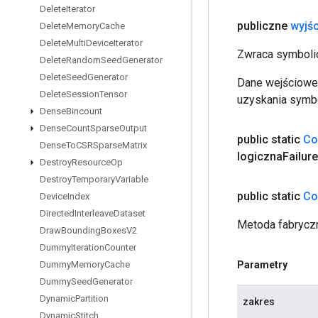
Delete
Iterator
publiczne
wyjśc
Delete
Memory
Cache
Delete
Multi
Device
Iterator
Zwraca symbolic
Delete
Random
Seed
Generator
Delete
Seed
Generator
Dane wejściowe 
Delete
Session
Tensor
uzyskania symbo
Dense
Bincount
Dense
Count
Sparse
Output
public static
Co
Dense
To
CSRSparse
Matrix
logiczna
Failure
Destroy
Resource
Op
Destroy
Temporary
Variable
public static
Co
Device
Index
Directed
Interleave
Dataset
Metoda fabryczn
Draw
Bounding
Boxes
V2
Dummy
Iteration
Counter
Parametry
Dummy
Memory
Cache
Dummy
Seed
Generator
Dynamic
Partition
zakres
Dynamic
Stitch