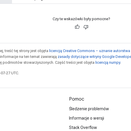
Czy te wskazówki były pomocne?
j, treść tej strony jest objęta
licencją Creative Commons – uznanie autorstwa 
informacje na ten temat zawierają
zasady dotyczące witryny Google Develop
jej podmiotów stowarzyszonych. Część treści jest objęta
licencją numpy
.
5-07-27 UTC.
Pomoc
Śledzenie problemów
Informacje o wersji
Stack Overflow