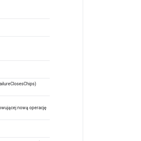
ailureClosesChips)
owującej nową operację