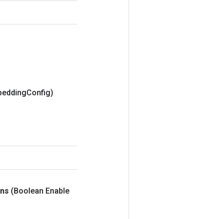
bedding
Config)
ons
(Boolean Enable