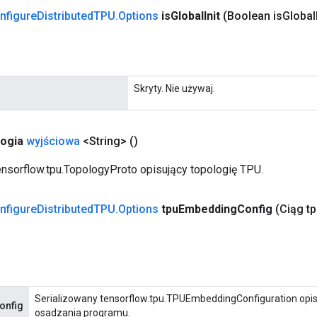
nfigure
Distributed
TPU
.
Options
is
Global
Init
(Boolean is
Global
Skryty. Nie używaj.
logia
wyjściowa
<String>
()
ensorflow.tpu.TopologyProto opisujący topologię TPU.
nfigure
Distributed
TPU
.
Options
tpu
Embedding
Config
(Ciąg t
Serializowany tensorflow.tpu.TPUEmbeddingConfiguration opi
onfig
osadzania programu.