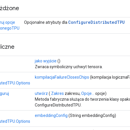
eżdżone
Configure
Distributed
TPU
ruj opcje
Opcjonalne atrybuty dla
zonegoTPU
iczne
jako wyjście
()
Zwraca symboliczny uchwyt tensora.
kompilacjaFailureClosesChips
(kompilacja logicznaF
butedTPU.Options
guruj
utwórz
(
Zakres
zakresu,
Opcje...
opcje)
U
Metoda fabryczna służąca do tworzenia klasy opak
ConfigureDistributedTPU.
embeddingConfig
(String embeddingConfig)
butedTPU.Options