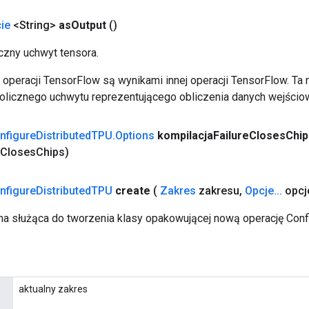
ie
<String>
as
Output
()
zny uchwyt tensora.
operacji TensorFlow są wynikami innej operacji TensorFlow. Ta
licznego uchwytu reprezentującego obliczenia danych wejścio
nfigure
Distributed
TPU
.
Options
kompilacja
Failure
Closes
Chip
Closes
Chips)
nfigure
Distributed
TPU
create
(
Zakres
zakresu
,
Opcje
.
.
.
opcj
a służąca do tworzenia klasy opakowującej nową operację Conf
aktualny zakres