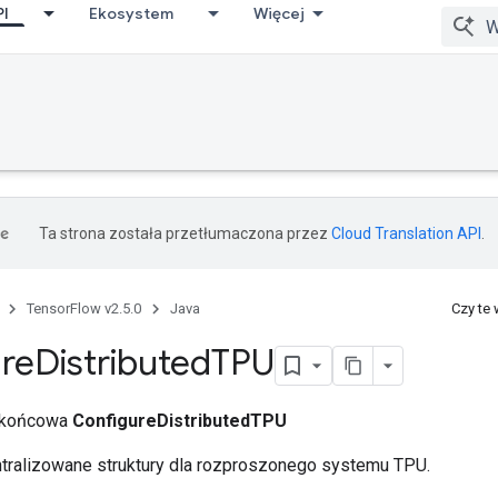
PI
Ekosystem
Więcej
Ta strona została przetłumaczona przez
Cloud Translation API
.
TensorFlow v2.5.0
Java
Czy te
re
Distributed
TPU
a końcowa
ConfigureDistributedTPU
ntralizowane struktury dla rozproszonego systemu TPU.