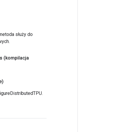
 metoda służy do
wych.
s
(kompilacja
e)
igureDistributedTPU.