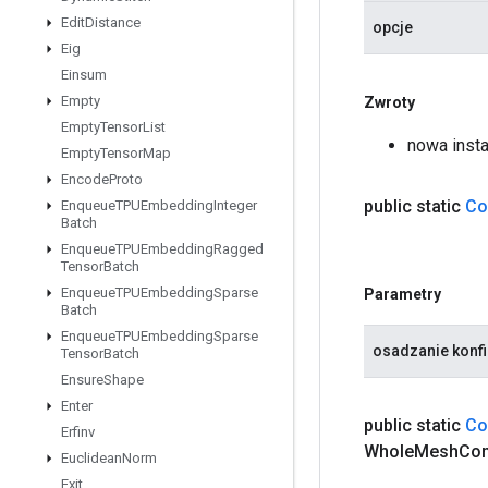
Edit
Distance
opcje
Eig
Einsum
Empty
Zwroty
Empty
Tensor
List
nowa insta
Empty
Tensor
Map
Encode
Proto
public static
Co
Enqueue
TPUEmbedding
Integer
Batch
Enqueue
TPUEmbedding
Ragged
Tensor
Batch
Enqueue
TPUEmbedding
Sparse
Parametry
Batch
Enqueue
TPUEmbedding
Sparse
osadzanie konfi
Tensor
Batch
Ensure
Shape
Enter
public static
Co
Erfinv
Whole
Mesh
Com
Euclidean
Norm
Exit