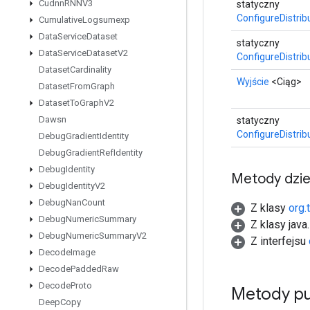
Cudnn
RNNV3
statyczny
ConfigureDistri
Cumulative
Logsumexp
Data
Service
Dataset
statyczny
Data
Service
Dataset
V2
ConfigureDistri
Dataset
Cardinality
Wyjście
<Ciąg>
Dataset
From
Graph
Dataset
To
Graph
V2
Dawsn
statyczny
ConfigureDistri
Debug
Gradient
Identity
Debug
Gradient
Ref
Identity
Debug
Identity
Metody dzi
Debug
Identity
V2
Debug
Nan
Count
Z klasy
org.
Debug
Numeric
Summary
Z klasy java
Debug
Numeric
Summary
V2
Z interfejsu
Decode
Image
Decode
Padded
Raw
Decode
Proto
Metody pu
Deep
Copy