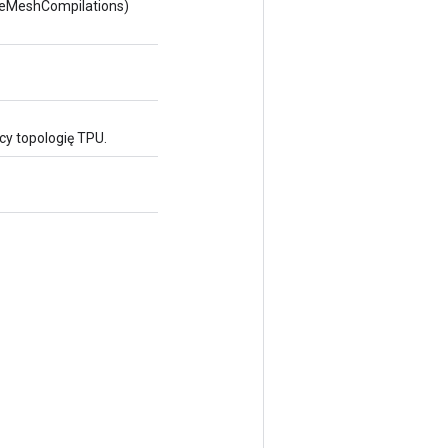
eMeshCompilations)
cy topologię TPU.