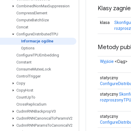
Combined
Non
Max
Suppression
Klasy zagni
Compress
Element
Compute
Batch
Size
klasa
Skonfigu
Concat
rozpros
Configure
Distributed
TPU
Informacje ogólne
Metody publ
Options
Configure
TPUEmbedding
Wyjście
<Ciąg>
Constant
Consume
Mutex
Lock
Control
Trigger
statyczny
Copy
ConfigureDistri
Copy
Host
statyczny
Skonfi
Count
Up
To
rozproszonyTP
Cross
Replica
Sum
Cudnn
RNNBackprop
V3
statyczny
Cudnn
RNNCanonical
To
Params
V2
ConfigureDistri
Cudnn
RNNParams
To
Canonical
V2