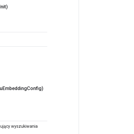
Init)
pu
Embedding
Config)
sujący wyszukiwania