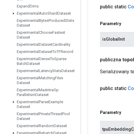
public static
Co
Expand
Dims
Experimental
Auto
Shard
Dataset
Experimental
Bytes
Produced
Stats
Parametry
Dataset
Experimental
Choose
Fastest
Dataset
isGlobalInit
Experimental
Dataset
Cardinality
Experimental
Dataset
To
TFRecord
Experimental
Dense
To
Sparse
publiczna
topo
Batch
Dataset
Experimental
Latency
Stats
Dataset
Serializowany t
Experimental
Matching
Files
Dataset
public static
Co
Experimental
Max
Intra
Op
Parallelism
Dataset
Experimental
Parse
Example
Dataset
Parametry
Experimental
Private
Thread
Pool
Dataset
Experimental
Random
Dataset
tpuEmbeddingC
Experimental
Rebatch
Dataset