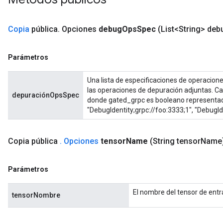
Copia
pública
.
Opciones
debug
Ops
Spec
(List<String> deb
Parámetros
Una lista de especificaciones de operacione
las operaciones de depuración adjuntas. Cad
depuraciónOpsSpec
donde gated_grpc es booleano representad
"DebugIdentity;grpc://foo:3333;1", "DebugIde
Copia pública
.
Opciones
tensor
Name
(String tensor
Name
Parámetros
El nombre del tensor de entr
tensorNombre