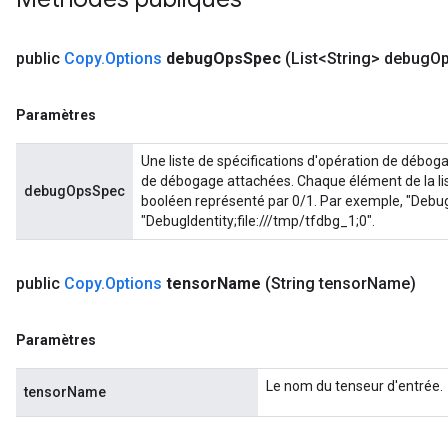
public
Copy
.
Options
debug
Ops
Spec
(List<String> debug
O
Paramètres
Une liste de spécifications d'opération de déboga
de débogage attachées. Chaque élément de la lis
debugOpsSpec
booléen représenté par 0/1. Par exemple, "DebugI
"DebugIdentity;file:///tmp/tfdbg_1;0".
public
Copy
.
Options
tensor
Name
(String tensor
Name)
Paramètres
Le nom du tenseur d'entrée.
tensorName