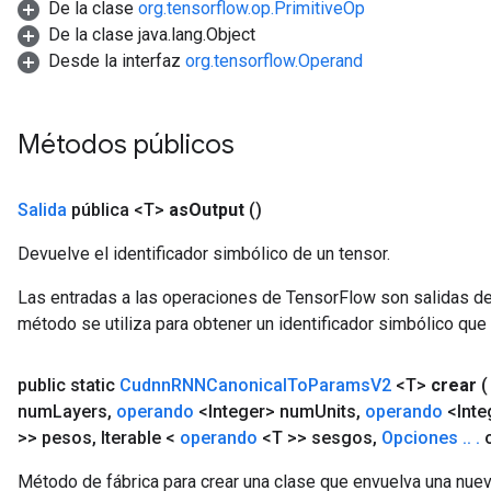
De la clase
org.tensorflow.op.PrimitiveOp
De la clase java.lang.Object
Desde la interfaz
org.tensorflow.Operand
Métodos públicos
Salida
pública <T>
as
Output
()
Devuelve el identificador simbólico de un tensor.
Las entradas a las operaciones de TensorFlow son salidas de
método se utiliza para obtener un identificador simbólico que 
public static
Cudnn
RNNCanonical
To
Params
V2
<T>
crear
num
Layers
,
operando
<Integer> num
Units
,
operando
<Inte
>> pesos
,
Iterable <
operando
<T >> sesgos
,
Opciones
.
.
.
o
Método de fábrica para crear una clase que envuelva una nue