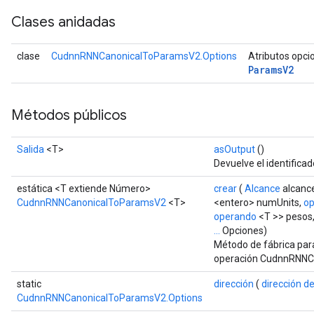
Clases anidadas
clase
CudnnRNNCanonicalToParamsV2.Options
Atributos opci
Params
V2
Métodos públicos
Salida
<T>
asOutput
()
Devuelve el identificad
estática <T extiende Número>
crear
(
Alcance
alcanc
Batch
CudnnRNNCanonicalToParamsV2
<T>
<entero> numUnits,
o
operando
<T >> pesos,
atch
...
Opciones)
Método de fábrica par
operación CudnnRNNC
static
dirección
(
dirección de
CudnnRNNCanonicalToParamsV2.Options