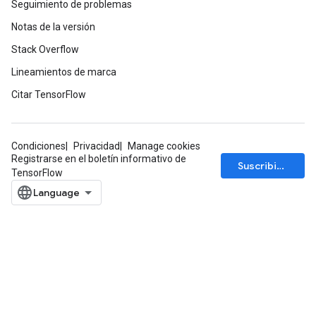
Seguimiento de problemas
ParametersGradAccumDebug
Notas de la versión
meters
Stack Overflow
ametersGradAccumDebug
rs
Lineamientos de marca
ersGradAccumDebug
Citar TensorFlow
tDescentParameters
ntDescentParametersGradAccumDebug
Condiciones
Privacidad
Manage cookies
Registrarse en el boletín informativo de
Suscribirse
TensorFlow