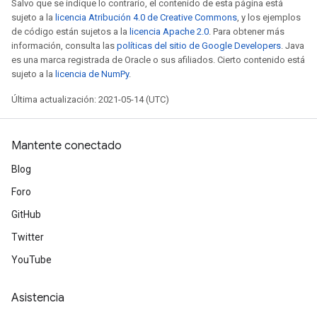
Salvo que se indique lo contrario, el contenido de esta página está
sujeto a la
licencia Atribución 4.0 de Creative Commons
, y los ejemplos
de código están sujetos a la
licencia Apache 2.0
. Para obtener más
información, consulta las
políticas del sitio de Google Developers
. Java
es una marca registrada de Oracle o sus afiliados. Cierto contenido está
sujeto a la
licencia de NumPy
.
sGradAccumDebug
Última actualización: 2021-05-14 (UTC)
rs
ersGradAccumDebug
Mantente conectado
rs
ersGradAccumDebug
Blog
Parameters
Foro
GitHub
GradAccumDebug
rParameters
Twitter
torParametersGradAccumDebug
YouTube
Parameters
ters
Asistencia
tersGradAccumDebug
arameters