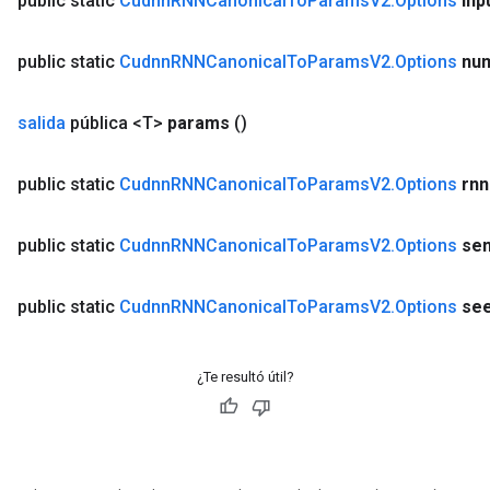
public static
Cudnn
RNNCanonical
To
Params
V2
.
Options
inp
public static
Cudnn
RNNCanonical
To
Params
V2
.
Options
nu
salida
pública <T>
params
()
public static
Cudnn
RNNCanonical
To
Params
V2
.
Options
rnn
public static
Cudnn
RNNCanonical
To
Params
V2
.
Options
sem
public static
Cudnn
RNNCanonical
To
Params
V2
.
Options
se
¿Te resultó útil?