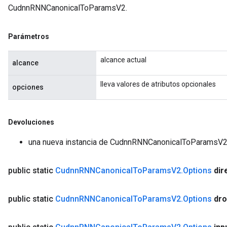
CudnnRNNCanonicalToParamsV2.
Parámetros
alcance actual
alcance
lleva valores de atributos opcionales
opciones
Devoluciones
una nueva instancia de CudnnRNNCanonicalToParamsV
public static
Cudnn
RNNCanonical
To
Params
V2
.
Options
dir
public static
Cudnn
RNNCanonical
To
Params
V2
.
Options
dro