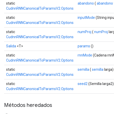
static
abandono
(
abandono
CudnnRNNCanonicalToParamsV2.Options
static
inputMode
(String inp
CudnnRNNCanonicalToParamsV2.Options
static
numProj
(
numProj
lar
CudnnRNNCanonicalToParamsV2.Options
Salida
<T>
params
()
static
rnnMode
(Cadena rnn
CudnnRNNCanonicalToParamsV2.Options
static
semilla
(
semilla
larga)
CudnnRNNCanonicalToParamsV2.Options
static
seed2
(Semilla larga2)
CudnnRNNCanonicalToParamsV2.Options
Métodos heredados