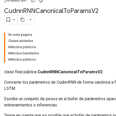
¿Te resultó útil?
Cudnn
RNNCanonical
To
Params
V2
En esta página
Clases anidadas
Métodos públicos
Métodos heredados
Métodos públicos
clase final pública
CudnnRNNCanonicalToParamsV2
Convierte los parámetros de CudnnRNN de forma canónica a fo
LSTM.
Escribe un conjunto de pesos en el búfer de parámetros opac
entrenamientos o inferencias.
Tenga en cuenta que es posible que el búfer de parámetros n