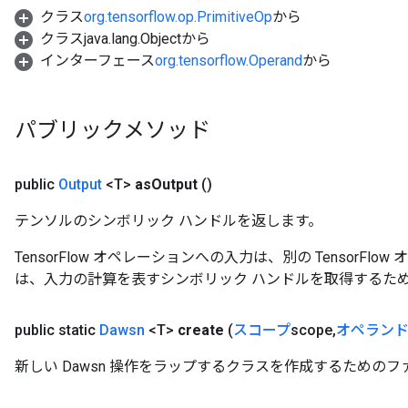
クラス
org.tensorflow.op.PrimitiveOp
から
クラスjava.lang.Objectから
インターフェース
org.tensorflow.Operand
から
パブリックメソッド
public
Output
<T>
as
Output
()
テンソルのシンボリック ハンドルを返します。
TensorFlow オペレーションへの入力は、別の TensorF
は、入力の計算を表すシンボリック ハンドルを取得するた
public static
Dawsn
<T>
create
(
スコープ
scope
,
オペラン
新しい Dawsn 操作をラップするクラスを作成するためのフ