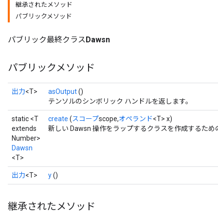
継承されたメソッド
パブリックメソッド
パブリック最終クラス
Dawsn
パブリックメソッド
出力
<T>
asOutput
()
テンソルのシンボリック ハンドルを返します。
static <T
create
(
スコープ
scope,
オペランド
<T> x)
extends
新しい Dawsn 操作をラップするクラスを作成するた
Number>
Dawsn
<T>
出力
<T>
y
()
継承されたメソッド