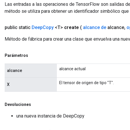
Las entradas a las operaciones de TensorFlow son salidas de
método se utiliza para obtener un identificador simbólico que 
public static
Deep
Copy
<T>
create
(
alcance de
alcance
,
o
Método de fábrica para crear una clase que envuelva una nu
Parámetros
alcance actual
alcance
El tensor de origen de tipo "T".
X
Devoluciones
una nueva instancia de DeepCopy