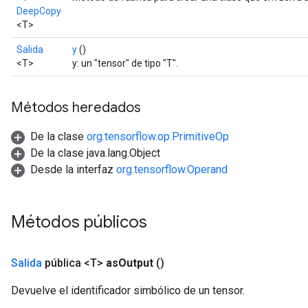
DeepCopy
<T>
Salida
y
()
<T>
y: un "tensor" de tipo "T".
Métodos heredados
De la clase
org.tensorflow.op.PrimitiveOp
De la clase java.lang.Object
Batch
Desde la interfaz
org.tensorflow.Operand
atch
Métodos públicos
Salida
pública <T>
as
Output
()
Devuelve el identificador simbólico de un tensor.